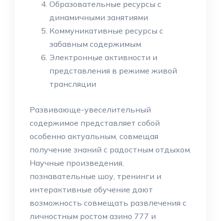
Образовательные ресурсы с
динамичными занятиями
Коммуникативные ресурсы с
забавным содержимым
Электронные активности и
представления в режиме живой
трансляции
Развивающе-увеселительный
содержимое представляет собой
особенно актуальным, совмещая
получение знаний с радостным отдыхом.
Научные произведения,
познавательные шоу, тренинги и
интерактивные обучение дают
возможность совмещать развлечения с
личностным ростом азино 777 и