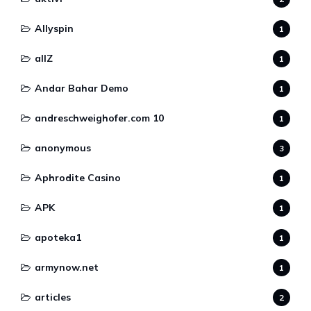
Allyspin
1
allZ
1
Andar Bahar Demo
1
andreschweighofer.com 10
1
anonymous
3
Aphrodite Casino
1
APK
1
apoteka1
1
armynow.net
1
articles
2