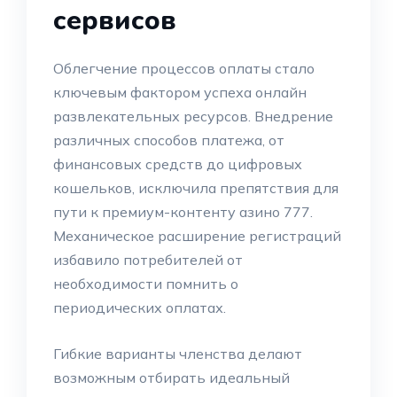
сервисов
Облегчение процессов оплаты стало
ключевым фактором успеха онлайн
развлекательных ресурсов. Внедрение
различных способов платежа, от
финансовых средств до цифровых
кошельков, исключила препятствия для
пути к премиум-контенту азино 777.
Механическое расширение регистраций
избавило потребителей от
необходимости помнить о
периодических оплатах.
Гибкие варианты членства делают
возможным отбирать идеальный