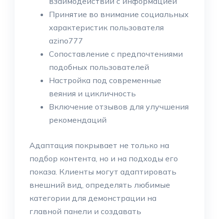
взаимодействий с информацией
Принятие во внимание социальных
характеристик пользователя
azino777
Сопоставление с предпочтениями
подобных пользователей
Настройка под современные
веяния и цикличность
Включение отзывов для улучшения
рекомендаций
Адаптация покрывает не только на
подбор контента, но и на подходы его
показа. Клиенты могут адаптировать
внешний вид, определять любимые
категории для демонстрации на
главной панели и создавать