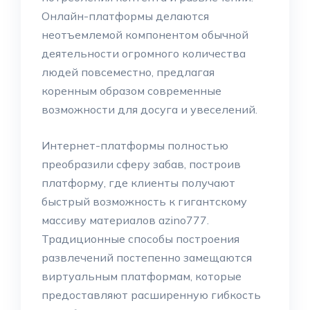
Онлайн-платформы делаются
неотъемлемой компонентом обычной
деятельности огромного количества
людей повсеместно, предлагая
коренным образом современные
возможности для досуга и увеселений.
Интернет-платформы полностью
преобразили сферу забав, построив
платформу, где клиенты получают
быстрый возможность к гигантскому
массиву материалов azino777.
Традиционные способы построения
развлечений постепенно замещаются
виртуальным платформам, которые
предоставляют расширенную гибкость