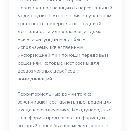
произвольное позицию в персональный
медиа пункт. Путешествия в публичном
транспорте, перерывы на трудовой
деятельности или релаксация дома –
все эти ситуации могут быть
используемы качественным
информацией при помощи передовым
решениям, которые настроены для
всевозможных девайсов и
коммуникаций.
Территориальные рамки также
заканчивают составлять преградой для
входа к развлечениям. Международные
платформы предлагают информацию,
который ранее был возможен только в