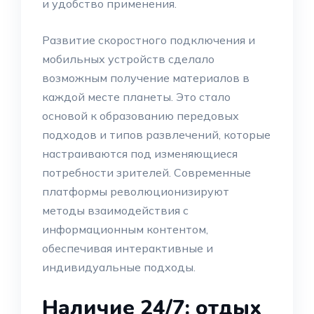
и удобство применения.
Развитие скоростного подключения и
мобильных устройств сделало
возможным получение материалов в
каждой месте планеты. Это стало
основой к образованию передовых
подходов и типов развлечений, которые
настраиваются под изменяющиеся
потребности зрителей. Современные
платформы революционизируют
методы взаимодействия с
информационным контентом,
обеспечивая интерактивные и
индивидуальные подходы.
Наличие 24/7: отдых