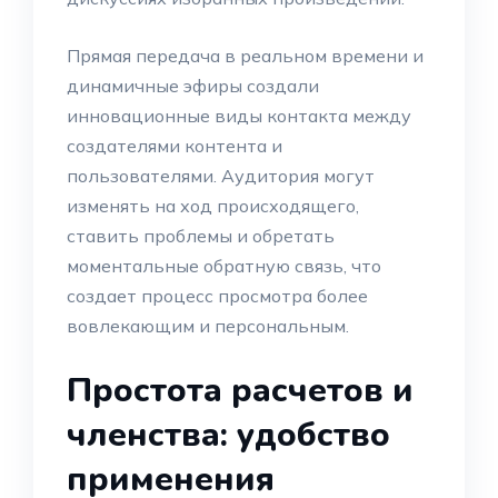
Прямая передача в реальном времени и
динамичные эфиры создали
инновационные виды контакта между
создателями контента и
пользователями. Аудитория могут
изменять на ход происходящего,
ставить проблемы и обретать
моментальные обратную связь, что
создает процесс просмотра более
вовлекающим и персональным.
Простота расчетов и
членства: удобство
применения