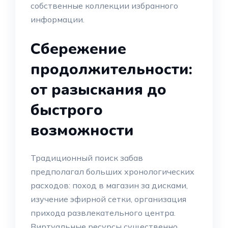
собственные коллекции избранного
информации.
Сбережение
продолжительности:
от разыскания до
быстрого
возможности
Традиционный поиск забав
предполагал больших хронологических
расходов: поход в магазин за дисками,
изучение эфирной сетки, организация
прихода развлекательного центра.
Виртуальные ресурсы существенно