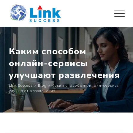
Skip
to
content
Каким способом
онлайн-сервисы
улучшают развлечения
Link Success
>
Blog
>
Каким способом онлайн-сервисы
улучшают развлечения