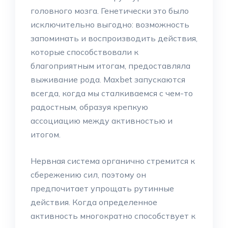
головного мозга. Генетически это было
исключительно выгодно: возможность
запоминать и воспроизводить действия,
которые способствовали к
благоприятным итогам, предоставляла
выживание рода. Maxbet запускаются
всегда, когда мы сталкиваемся с чем-то
радостным, образуя крепкую
ассоциацию между активностью и
итогом.
Нервная система органично стремится к
сбережению сил, поэтому он
предпочитает упрощать рутинные
действия. Когда определенное
активность многократно способствует к