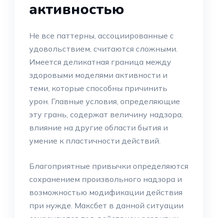
активностью
Не все паттерны, ассоциированные с
удовольствием, считаются сложными.
Имеется деликатная граница между
здоровыми моделями активности и
теми, которые способны причинить
урон. Главные условия, определяющие
эту грань, содержат величину надзора,
влияние на другие области бытия и
умение к пластичности действий.
Благоприятные привычки определяются
сохранением произвольного надзора и
возможностью модификации действия
при нужде. Максбет в данной ситуации