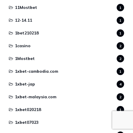
11Mostbet
1
12-14.11
1
1bet210218
1
1casino
2
1Mostbet
2
1xbet-cambodia.com
1
1xbet-jap
4
1xbet-malaysia.com
2
1xbet020218
1
1xbet07023
3