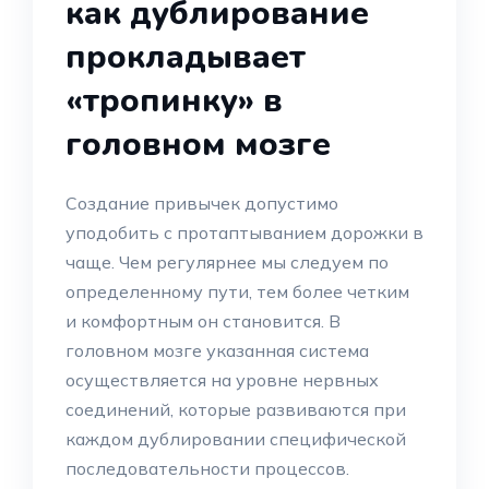
как дублирование
прокладывает
«тропинку» в
головном мозге
Создание привычек допустимо
уподобить с протаптыванием дорожки в
чаще. Чем регулярнее мы следуем по
определенному пути, тем более четким
и комфортным он становится. В
головном мозге указанная система
осуществляется на уровне нервных
соединений, которые развиваются при
каждом дублировании специфической
последовательности процессов.