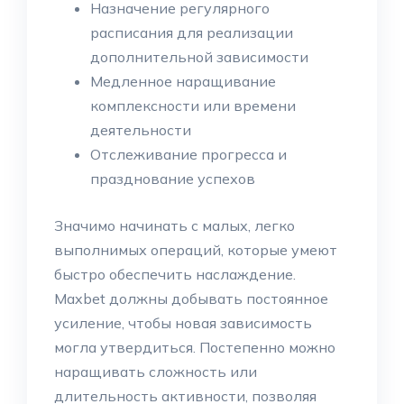
Назначение регулярного
расписания для реализации
дополнительной зависимости
Медленное наращивание
комплексности или времени
деятельности
Отслеживание прогресса и
празднование успехов
Значимо начинать с малых, легко
выполнимых операций, которые умеют
быстро обеспечить наслаждение.
Maxbet должны добывать постоянное
усиление, чтобы новая зависимость
могла утвердиться. Постепенно можно
наращивать сложность или
длительность активности, позволяя