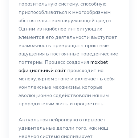
поразительную систему, способную
приспосабливаться к многообразным
обстоятельствам окружающей среды.
Одним из наиболее интригующих
элементов его деятельности выступает
возможность превращать приятные
ощущения в постоянные поведенческие
паттерны. Процесс создания
maxbet
официальный сайт
происходит на
молекулярном этапе и включает в себя
комплексные механизмы, которые
эволюционно содействовали нашим
прародителям жить и процветать.
Актуальная нейронаука открывает
удивительные детали того, как наш
нервная система анализирует