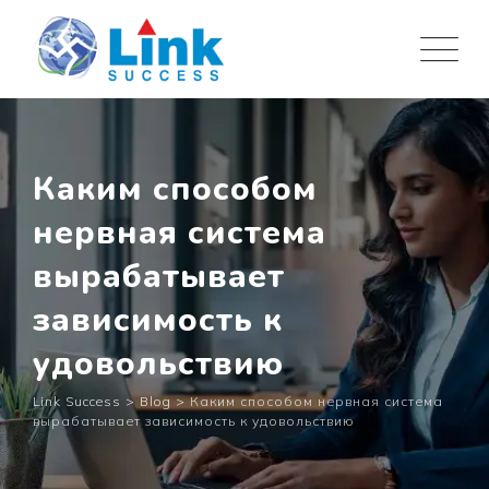
Skip
to
content
Каким способом
нервная система
вырабатывает
зависимость к
удовольствию
Link Success
>
Blog
>
Каким способом нервная система
вырабатывает зависимость к удовольствию