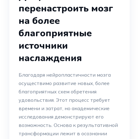
перенастроить мозг
на более
благоприятные
источники
наслаждения
Благодаря нейропластичности мозга
осуществимо развитие новых, более
благоприятных схем обретения
удовольствия. Этот процесс требует
времени и затрат, но академические
исследования демонстрируют его
возможность. Основа к результативной
трансформации лежит в осознании