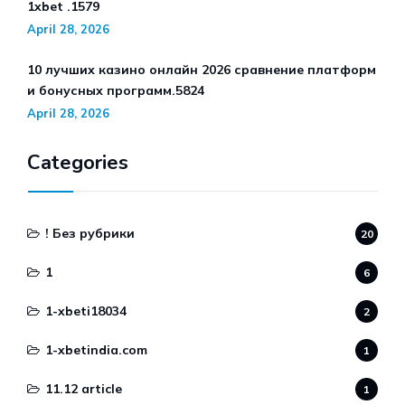
1xbet .1579
April 28, 2026
10 лучших казино онлайн 2026 сравнение платформ
и бонусных программ.5824
April 28, 2026
Categories
! Без рубрики
20
1
6
1-xbeti18034
2
1-xbetindia.com
1
11.12 article
1