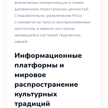
вовлечении, коммуникации а также
динамичном перестроении ценностей.
Следовательно, развлечения Pinco
становятся не просто воспринимаемым
контентом, а именно постоянно
меняющейся системой творческих
связей.
Информационные
платформы и
мировое
распространение
культурных
традиций