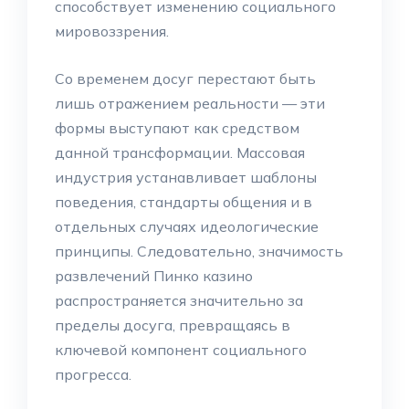
способствует изменению социального
мировоззрения.
Со временем досуг перестают быть
лишь отражением реальности — эти
формы выступают как средством
данной трансформации. Массовая
индустрия устанавливает шаблоны
поведения, стандарты общения и в
отдельных случаях идеологические
принципы. Следовательно, значимость
развлечений Пинко казино
распространяется значительно за
пределы досуга, превращаясь в
ключевой компонент социального
прогресса.