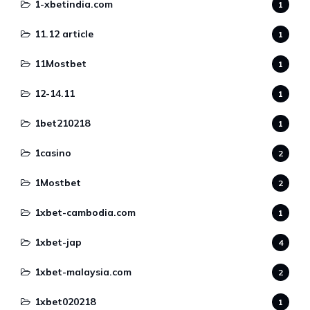
1-xbetindia.com
1
11.12 article
1
11Mostbet
1
12-14.11
1
1bet210218
1
1casino
2
1Mostbet
2
1xbet-cambodia.com
1
1xbet-jap
4
1xbet-malaysia.com
2
1xbet020218
1