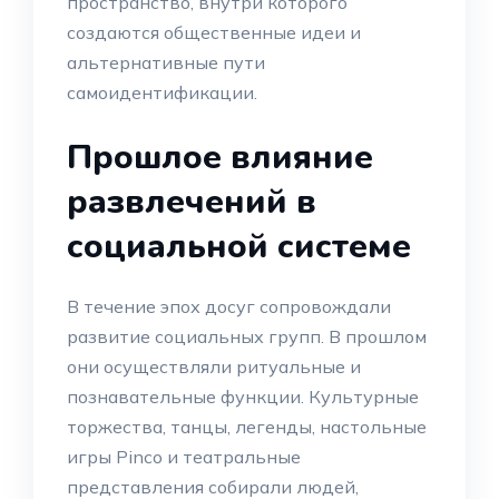
пространство, внутри которого
создаются общественные идеи и
альтернативные пути
самоидентификации.
Прошлое влияние
развлечений в
социальной системе
В течение эпох досуг сопровождали
развитие социальных групп. В прошлом
они осуществляли ритуальные и
познавательные функции. Культурные
торжества, танцы, легенды, настольные
игры Pinco и театральные
представления собирали людей,