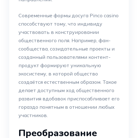
Современные формы досуга Pinco casino
способствуют тому, что индивиду
участвовать в конструировании
общественного поля. Например, фан-
сообщества, созидательные проекты и
созданный пользователями контент-
продукт формируют уникальную
экосистему, в которой общество
создаётся естественным образом. Такое
делает доступным ход общественного
развития вдобавок приспосабливает его
гораздо понятным в отношении любых
участников.
Преобразование