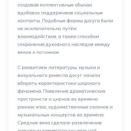
создавая коллективные обычаи
вдобавок поддерживая социальные
контакты. Подобные формы досуга были
не исключительно путём
взаимодействия, а также способом
сохранения духовного наследия между
веков к потомкам.
С развитием литературы, музыки и
визуального ремесла досуг начали
вбирать характеристики широкого
феномена. Появление драматических
пространств и цирков во времена
ранних эпох, художественных салонов и
музыкальных концертов во времена
Средние века сделало развлечения
значимым элементом социальной