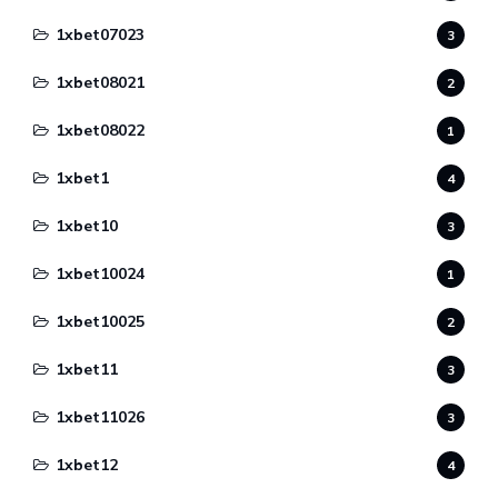
1xbet07023
3
1xbet08021
2
1xbet08022
1
1xbet1
4
1xbet10
3
1xbet10024
1
1xbet10025
2
1xbet11
3
1xbet11026
3
1xbet12
4