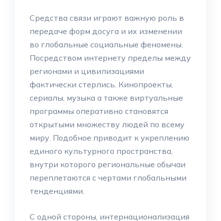
Средства связи играют важную роль в
передаче форм досуга и их изменении
во глобальные социальные феномены.
Посредством интернету пределы между
регионами и цивилизациями
фактически стерлись. Кинопроекты,
сериалы, музыка а также виртуальные
программы оперативно становятся
открытыми множеству людей по всему
миру. Подобное приводит к укреплению
единого культурного пространства,
внутри которого региональные обычаи
переплетаются с чертами глобальными
тенденциями.
С одной стороны, интернационализация