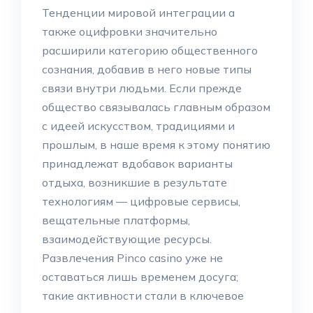
Тенденции мировой интеграции а
также оцифровки значительно
расширили категорию общественного
сознания, добавив в него новые типы
связи внутри людьми. Если прежде
общество связывалась главным образом
с идеей искусством, традициями и
прошлым, в наше время к этому понятию
принадлежат вдобавок варианты
отдыха, возникшие в результате
технологиям — цифровые сервисы,
вещательные платформы,
взаимодействующие ресурсы.
Развлечения Pinco casino уже не
оставаться лишь временем досуга;
такие активности стали в ключевое