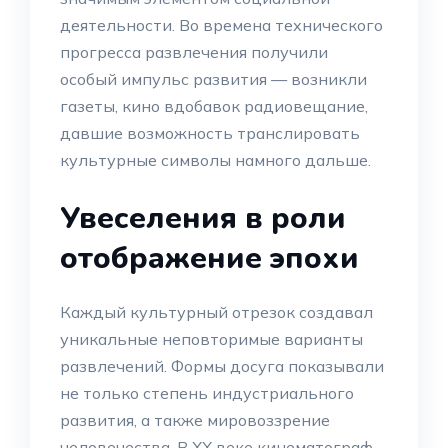
деятельности. Во времена технического
прогресса развлечения получили
особый импульс развития — возникли
газеты, кино вдобавок радиовещание,
давшие возможность транслировать
культурные символы намного дальше.
Увеселения в роли
отображение эпохи
Каждый культурный отрезок создавал
уникальные неповторимые варианты
развлечений. Формы досуга показывали
не только степень индустриального
развития, а также мировоззрение
человечества. В XX веке кинематограф