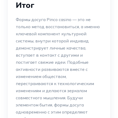
Итог
Формы досуга Pinco casino — это не
только метод восстановиться, а именно
ключевой компонент культурной
системы, внутри которой индивид
демонстрирует личные качества,
вступает в контакт с другими и
постигает свежие идеи. Подобные
активности развиваются вместе с
изменением обществом,
перестраиваются к технологическим
изменениям и делаются зеркалом
совместного мышления. Будучи
элементом бытия, формы досуга
одновременно с этим определяют