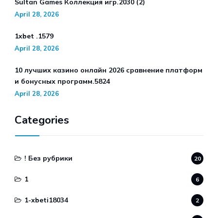
Sultan Games Коллекция игр.2030 (2)
April 28, 2026
1xbet .1579
April 28, 2026
10 лучших казино онлайн 2026 сравнение платформ
и бонусных программ.5824
April 28, 2026
Categories
! Без рубрики
20
1
6
1-xbeti18034
2