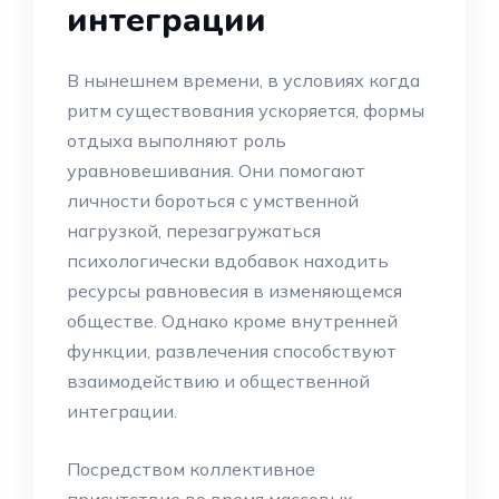
интеграции
В нынешнем времени, в условиях когда
ритм существования ускоряется, формы
отдыха выполняют роль
уравновешивания. Они помогают
личности бороться с умственной
нагрузкой, перезагружаться
психологически вдобавок находить
ресурсы равновесия в изменяющемся
обществе. Однако кроме внутренней
функции, развлечения способствуют
взаимодействию и общественной
интеграции.
Посредством коллективное