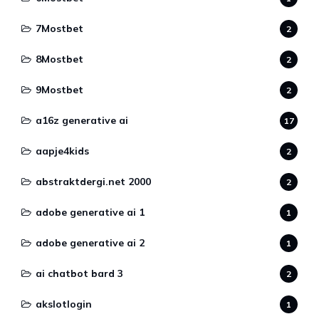
7Mostbet
2
8Mostbet
2
9Mostbet
2
a16z generative ai
17
aapje4kids
2
abstraktdergi.net 2000
2
adobe generative ai 1
1
adobe generative ai 2
1
ai chatbot bard 3
2
akslotlogin
1