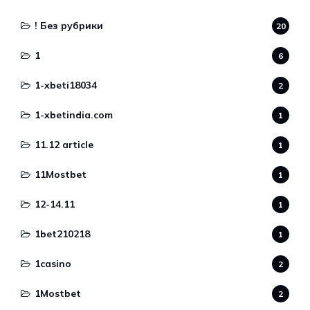
! Без рубрики
20
1
6
1-xbeti18034
2
1-xbetindia.com
1
11.12 article
1
11Mostbet
1
12-14.11
1
1bet210218
1
1casino
2
1Mostbet
2