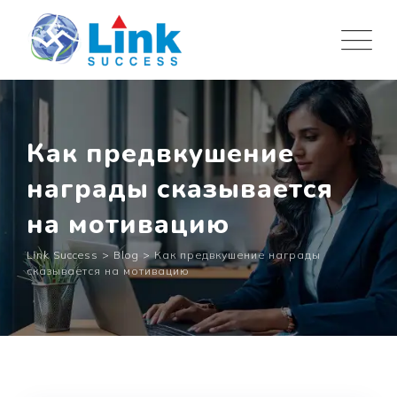
Skip
to
content
Как предвкушение
награды сказывается
на мотивацию
Link Success
>
Blog
>
Как предвкушение награды
сказывается на мотивацию