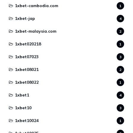
1xbet-cambodia.com
1
1xbet-jap
4
1xbet-malaysia.com
2
1xbet020218
1
1xbet07023
3
1xbet08021
2
1xbet08022
1
1xbet1
4
1xbet10
3
1xbet10024
1