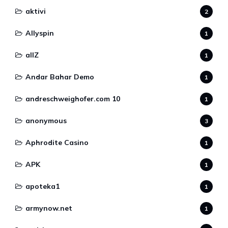
aktivi
2
Allyspin
1
allZ
1
Andar Bahar Demo
1
andreschweighofer.com 10
1
anonymous
3
Aphrodite Casino
1
APK
1
apoteka1
1
armynow.net
1