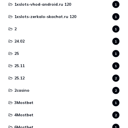
1xslots-vhod-android.ru 120
1
1xslots-zerkalo-skachat.ru 120
1
2
1
24.02
1
25
1
25.11
1
25.12
2
2casino
2
3Mostbet
1
4Mostbet
2
6Mostbet
1