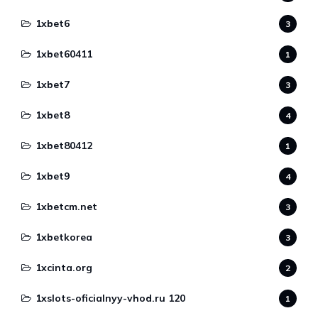
1xbet6
3
1xbet60411
1
1xbet7
3
1xbet8
4
1xbet80412
1
1xbet9
4
1xbetcm.net
3
1xbetkorea
3
1xcinta.org
2
1xslots-oficialnyy-vhod.ru 120
1