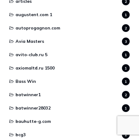
articles
2
augustent.com 1
1
autoprogagnon.com
2
Avia Masters
3
avito-club.ru 5
1
axiomaltd.ru 1500
1
Bass Win
1
batwinner1
2
batwinner28032
1
bauhutte-g.com
1
bcg3
1