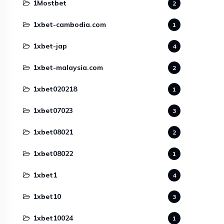
1Mostbet
2
1xbet-cambodia.com
1
1xbet-jap
4
1xbet-malaysia.com
2
1xbet020218
1
1xbet07023
3
1xbet08021
2
1xbet08022
1
1xbet1
4
1xbet10
3
1xbet10024
1