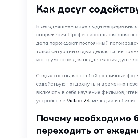
Как досуг содейств
В сегодняшнем мире люди непрерывно 
напряжения. Профессиональная занятост
дела порождают постоянный поток задач
такой ситуации отдых делаются не толь
инструментом для поддержания душевног
Отдых составляют собой различные форм
содействуют отдохнуть и временно поза
включать в себя изучение фильмов, чте
устройств в
Vulkan 24
, мелодии и обилие
Почему необходимо 
переходить от ежедн