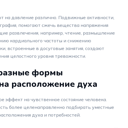
т на давление различно. Подвижные активности,
ография, помогают сжечь вещества напряжения
щие развлечения, например, чтение, размышление
ению кардиального частоты и снижению
и, встроенные в досуговые занятия, создают
ия целостного уровня тревожности.
 разные формы
на расположение духа
е эффект на чувственное состояние человека.
ость более целенаправленно подбирать уместные
расположения духа и потребностей.