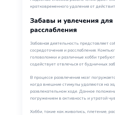
кратковременного удаления от действит
Забавы и увлечения для
расслабления
Забавная деятельность представляет с
сосредоточения и расслабления. Компьют
головоломки и различные хобби требуют
содействует отвлечься от будничных заб
В процессе развлечения мозг погружаетс
когда внешние стимулы удаляются на за
развлекательном ходе. Данное положение
погружением в активность и утратой чу
Хобби, такие как живопись, плетение, р