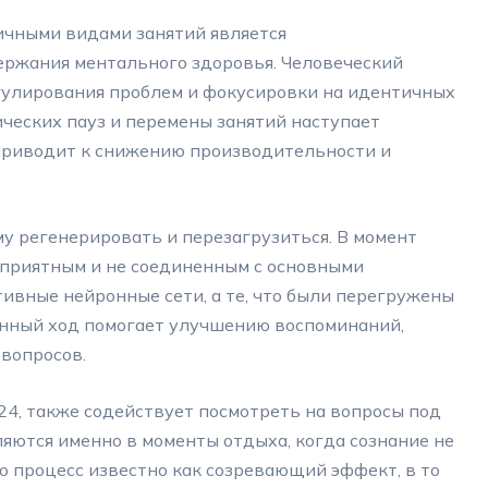
чными видами занятий является
ржания ментального здоровья. Человеческий
егулирования проблем и фокусировки на идентичных
тических пауз и перемены занятий наступает
 приводит к снижению производительности и
у регенерировать и перезагрузиться. В момент
 приятным и не соединенным с основными
ивные нейронные сети, а те, что были перегружены
анный ход помогает улучшению воспоминаний,
 вопросов.
 24, также содействует посмотреть на вопросы под
яются именно в моменты отдыха, когда сознание не
о процесс известно как созревающий эффект, в то