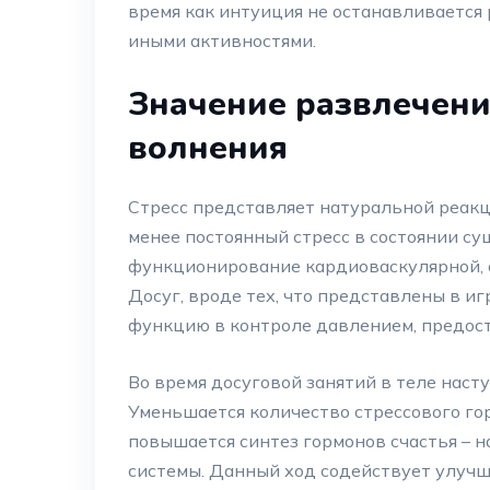
время как интуиция не останавливается 
иными активностями.
Значение развлечени
волнения
Стресс представляет натуральной реакц
менее постоянный стресс в состоянии су
функционирование кардиоваскулярной, 
Досуг, вроде тех, что представлены в и
функцию в контроле давлением, предос
Во время досуговой занятий в теле нас
Уменьшается количество стрессового го
повышается синтез гормонов счастья –
системы. Данный ход содействует улучш