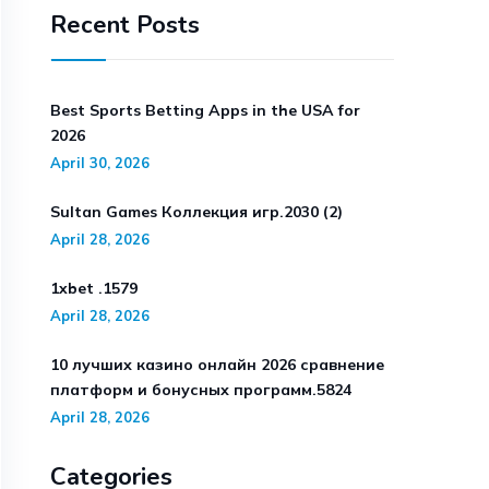
Recent Posts
Best Sports Betting Apps in the USA for
2026
April 30, 2026
Sultan Games Коллекция игр.2030 (2)
April 28, 2026
1xbet .1579
April 28, 2026
10 лучших казино онлайн 2026 сравнение
платформ и бонусных программ.5824
April 28, 2026
Categories