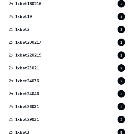
1xbet180216
2
1xbet19
1
1xbet2
3
1xbet200217
2
1xbet220219
1
1xbet23021
2
1xbet24036
2
1xbet24046
3
1xbet26031
2
1xbet29031
2
1xbet3
5