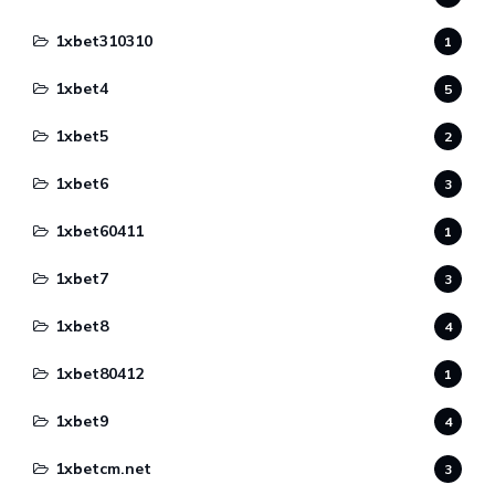
1xbet310310
1
1xbet4
5
1xbet5
2
1xbet6
3
1xbet60411
1
1xbet7
3
1xbet8
4
1xbet80412
1
1xbet9
4
1xbetcm.net
3