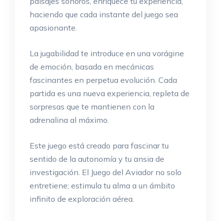
paisajes sonoros, enriquece tu experiencia,
haciendo que cada instante del juego sea
apasionante.
La jugabilidad te introduce en una vorágine
de emoción, basada en mecánicas
fascinantes en perpetua evolución. Cada
partida es una nueva experiencia, repleta de
sorpresas que te mantienen con la
adrenalina al máximo.
Este juego está creado para fascinar tu
sentido de la autonomía y tu ansia de
investigación. El Juego del Aviador no solo
entretiene; estimula tu alma a un ámbito
infinito de exploración aérea.