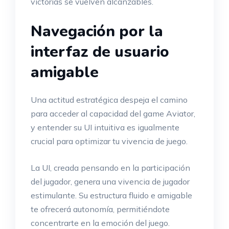
victorias se vuelven alcanzables.
Navegación por la
interfaz de usuario
amigable
Una actitud estratégica despeja el camino
para acceder al capacidad del game Aviator,
y entender su UI intuitiva es igualmente
crucial para optimizar tu vivencia de juego.
La UI, creada pensando en la participación
del jugador, genera una vivencia de jugador
estimulante. Su estructura fluido e amigable
te ofrecerá autonomía, permitiéndote
concentrarte en la emoción del juego.