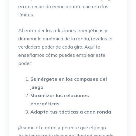
en un recorrido emocionante que reta los
límites.
Al entender las relaciones energéticas y
dominar la dinámica de la ronda, revelas el
verdadero poder de cada giro. Aquí te
enseñamos cómo puedes emplear este
poder:
Sumérgete en los compases del
juego
Maximizar las relaciones
energéticas
Adapta tus tácticas a cada ronda
¡Asume el control y permite que el juego
Aviator nutra tu deseo de libertad con cada