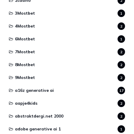
2casino
2
3Mostbet
1
4Mostbet
2
6Mostbet
1
7Mostbet
2
8Mostbet
2
9Mostbet
2
a16z generative ai
17
aapje4kids
2
abstraktdergi.net 2000
2
adobe generative ai 1
1