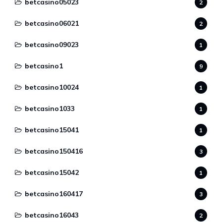
betcasino05023
2
betcasino06021
2
betcasino09023
1
betcasino1
9
betcasino10024
1
betcasino1033
1
betcasino15041
1
betcasino150416
3
betcasino15042
1
betcasino160417
3
betcasino16043
2