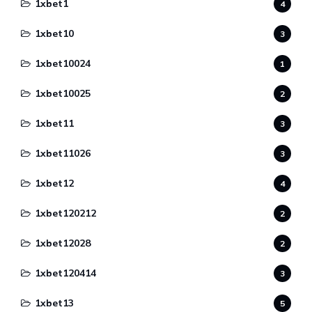
1xbet1
4
1xbet10
3
1xbet10024
1
1xbet10025
2
1xbet11
3
1xbet11026
3
1xbet12
4
1xbet120212
2
1xbet12028
2
1xbet120414
3
1xbet13
5