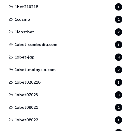
1bet210218
1
1casino
2
1Mostbet
2
1xbet-cambodia.com
1
1xbet-jap
4
1xbet-malaysia.com
2
1xbet020218
1
1xbet07023
3
1xbet08021
2
1xbet08022
1