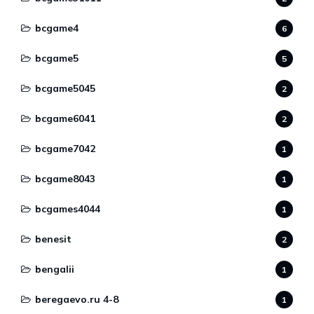
bcgame4
6
bcgame5
5
bcgame5045
2
bcgame6041
2
bcgame7042
1
bcgame8043
1
bcgames4044
1
benesit
2
bengalii
1
beregaevo.ru 4-8
1