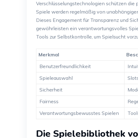
Verschlüsselungstechnologien schützen die pe
Spiele werden regelmäßig von unabhängigen P
Dieses Engagement für Transparenz und Sich
gewährleisten ein verantwortungsvolles Spi
Tools zur Selbstkontrolle, um Spielsucht vor
Merkmal
Besc
Benutzerfreundlichkeit
Intu
Spieleauswahl
Slot
Sicherheit
Mode
Fairness
Rege
Verantwortungsbewusstes Spielen
Tool
Die Spielebibliothek vo