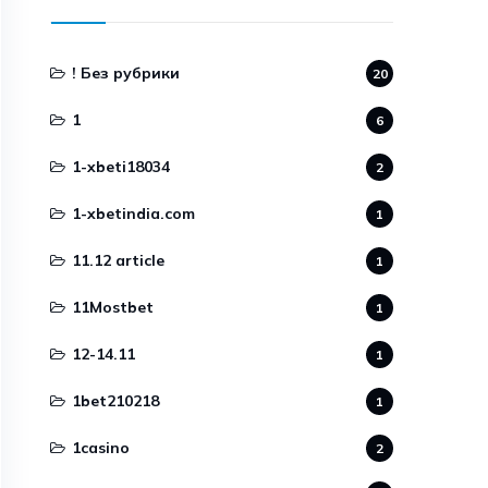
! Без рубрики
20
1
6
1-xbeti18034
2
1-xbetindia.com
1
11.12 article
1
11Mostbet
1
12-14.11
1
1bet210218
1
1casino
2