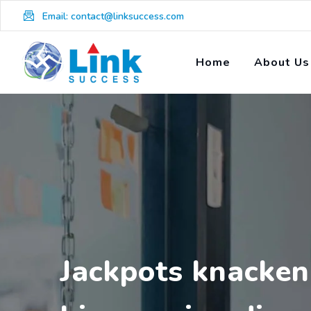
Skip
Email: contact@linksuccess.com
to
content
Home
About Us
Jackpots knacken 