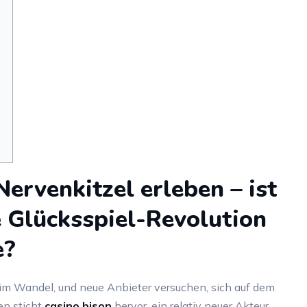
ervenkitzel erleben – ist
e Glücksspiel-Revolution
e?
g im Wandel, und neue Anbieter versuchen, sich auf dem
en sticht
casino bison
hervor, ein relativ neuer Akteur,