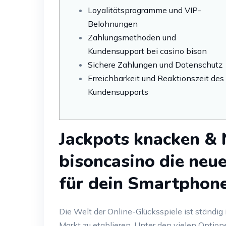
Loyalitätsprogramme und VIP-
Belohnungen
Zahlungsmethoden und
Kundensupport bei casino bison
Sichere Zahlungen und Datenschutz
Erreichbarkeit und Reaktionszeit des
Kundensupports
Jackpots knacken & N
bisoncasino die neu
für dein Smartphon
Die Welt der Online-Glücksspiele ist ständi
Markt zu etablieren. Unter den vielen Option