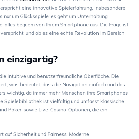
erspricht eine innovative Spielerfahrung, insbesondere
ls nur um Glücksspiele; es geht um Unterhaltung,
 alles bequem von Ihrem Smartphone aus. Die Frage ist,
 verspricht, und ob es eine echte Revolution im Bereich
 einzigartig?
 die intuitive und benutzerfreundliche Oberfläche. Die
miert, was bedeutet, dass die Navigation einfach und das
onders wichtig, da immer mehr Menschen ihre Smartphones
e Spielebibliothek ist vielfältig und umfasst klassische
 und Poker, sowie Live-Casino-Optionen, die ein
 auf Sicherheit und Fairness. Moderne