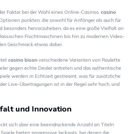
er Faktor bei der Wahl eines Online-Casinos.
casino
 Optionen punkten, die sowohl für Anfänger als auch für
ind besonders hervorzuheben, da es eine große Vielfalt an
lassischen Fruchtmaschinen bis hin zu modernen Video-
jeden Geschmack etwas dabei.
etet
casino bison
verschiedene Varianten von Roulette
eler gegen echte Dealer antreten und das authentische
iele werden in Echtzeit gestreamt, was für zusätzliche
 der Live-Übertragungen ist in der Regel sehr hoch, und
lfalt und Innovation
eckt sich über eine beeindruckende Anzahl an Titeln
 Spiele bieten progressive Jackpots, bei denen die