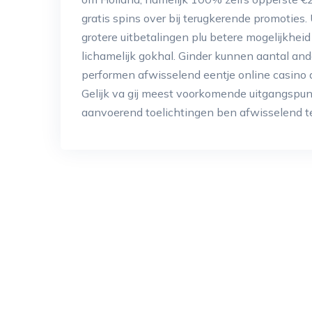
gratis spins over bij terugkerende promoties
grotere uitbetalingen plu betere mogelijkhei
lichamelijk gokhal. Ginder kunnen aantal a
performen afwisselend eentje online casino a
Gelijk va gij meest voorkomende uitgangspunt
aanvoerend toelichtingen ben afwisselend te 