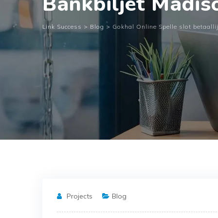
Bankbiljet Madis
Link Success
>
Blog
>
Gokhal Online Spelle slot betaall
Projects
Blog