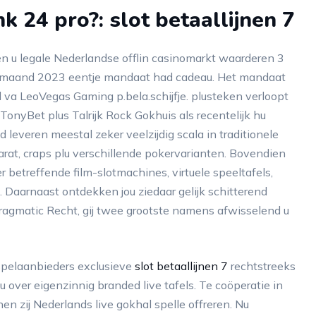
k 24 pro?: slot betaallijnen 7
n u legale Nederlandse offlin casinomarkt waarderen 3
fstmaand 2023 eentje mandaat had cadeau. Het mandaat
va LeoVegas Gaming p.bela.schijfje. plusteken verloopt
nyBet plus Talrijk Rock Gokhuis als recentelijk hu
 leveren meestal zeker veelzijdig scala in traditionele
ccarat, craps plu verschillende pokervarianten. Bovendien
 betreffende film-slotmachines, virtuele speeltafels,
. Daarnaast ontdekken jou ziedaar gelijk schitterend
Pragmatic Recht, gij twee grootste namens afwisselend u
spelaanbieders exclusieve
slot betaallijnen 7
rechtstreeks
su over eigenzinnig branded live tafels. Te coöperatie in
nen zij Nederlands live gokhal spelle offreren. Nu