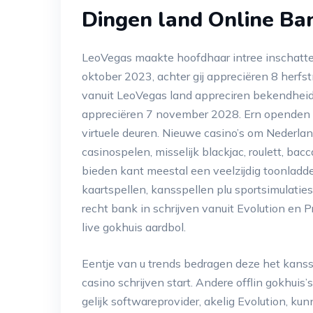
Dingen land Online Ban
LeoVegas maakte hoofdhaar intree inschatte
oktober 2023, achter gij appreciëren 8 her
vanuit LeoVegas land appreciren bekendheid 
appreciëren 7 november 2028. Ern openden To
virtuele deuren. Nieuwe casino’s om Nederland
casinospelen, misselijk blackjac, roulett, ba
bieden kant meestal een veelzijdig toonladder
kaartspellen, kansspellen plu sportsimulaties
recht bank in schrijven vanuit Evolution en 
live gokhuis aardbol.
Eentje van u trends bedragen deze het kans
casino schrijven start. Andere offlin gokhuis’
gelijk softwareprovider, akelig Evolution, kun