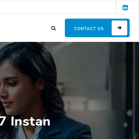
CONTACT US
7 Instan