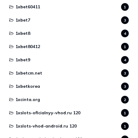
1xbet60411
1
1xbet7
3
1xbet8
4
1xbet80412
1
1xbet9
4
1xbetcm.net
3
1xbetkorea
3
1xcinta.org
2
1xslots-oficialnyy-vhod.ru 120
1
1xslots-vhod-android.ru 120
1