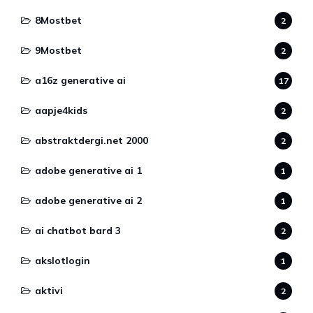
8Mostbet
2
9Mostbet
2
a16z generative ai
17
aapje4kids
2
abstraktdergi.net 2000
2
adobe generative ai 1
1
adobe generative ai 2
1
ai chatbot bard 3
2
akslotlogin
1
aktivi
2