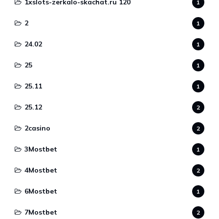
1xslots-zerkalo-skachat.ru 120
1
2
1
24.02
1
25
1
25.11
1
25.12
2
2casino
2
3Mostbet
1
4Mostbet
2
6Mostbet
1
7Mostbet
2