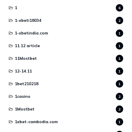
1
6
1-xbeti18034
2
1-xbetindia.com
1
11.12 article
1
11Mostbet
1
12-14.11
1
1bet210218
1
1casino
2
1Mostbet
2
1xbet-cambodia.com
1