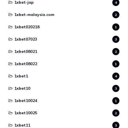
1xbet-jap
4
1xbet-malaysia.com
2
1xbet020218
1
1xbet07023
3
1xbet08021
2
1xbet08022
1
1xbet1
4
1xbet10
3
1xbet10024
1
1xbet10025
2
1xbet11
3