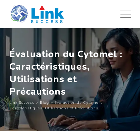
Skip
to
content
Évaluation du Cytomel :
Caractéristiques,
Utilisations et
Précautions
Link Success
>
Blog
>
Évaluation du Cytomel :
Caractéristiques, Utilisations et Précautions