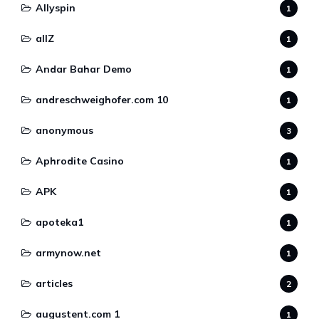
Allyspin
1
allZ
1
Andar Bahar Demo
1
andreschweighofer.com 10
1
anonymous
3
Aphrodite Casino
1
APK
1
apoteka1
1
armynow.net
1
articles
2
augustent.com 1
1