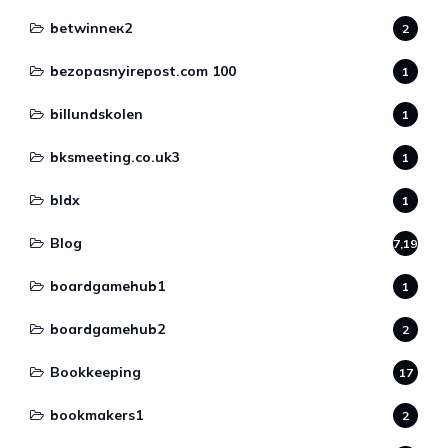
betwinneк2
2
bezopasnyirepost.com 100
1
billundskolen
1
bksmeeting.co.uk3
1
bldx
1
Blog
7,190
boardgamehub1
1
boardgamehub2
2
Bookkeeping
17
bookmakers1
2