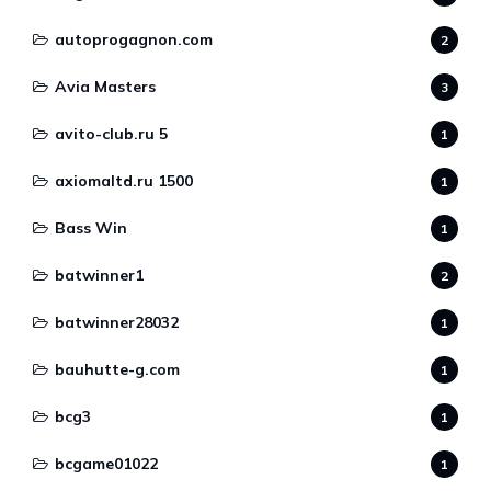
autoprogagnon.com
2
Avia Masters
3
avito-club.ru 5
1
axiomaltd.ru 1500
1
Bass Win
1
batwinner1
2
batwinner28032
1
bauhutte-g.com
1
bcg3
1
bcgame01022
1