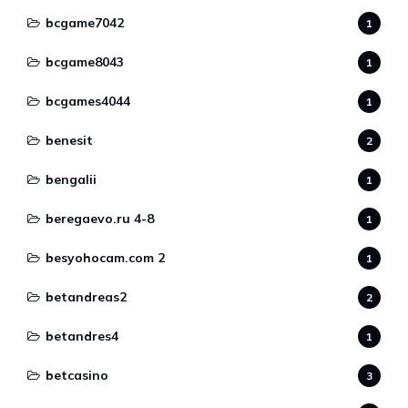
bcgame7042
1
bcgame8043
1
bcgames4044
1
benesit
2
bengalii
1
beregaevo.ru 4-8
1
besyohocam.com 2
1
betandreas2
2
betandres4
1
betcasino
3