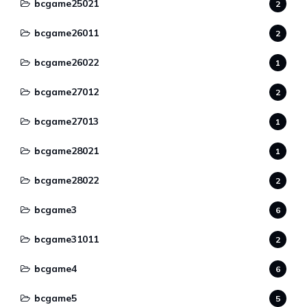
bcgame25021
2
bcgame26011
2
bcgame26022
1
bcgame27012
2
bcgame27013
1
bcgame28021
1
bcgame28022
2
bcgame3
6
bcgame31011
2
bcgame4
6
bcgame5
5