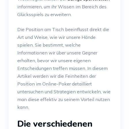
informieren, um ihr Wissen im Bereich des
Glücksspiels zu erweitern.
Die Position am Tisch beeinflusst direkt die
Art und Weise, wie wir unsere Hände
spielen. Sie bestimmt, welche
Informationen wir über unsere Gegner
erhalten, bevor wir unsere eigenen
Entscheidungen treffen müssen. In diesem
Artikel werden wir die Feinheiten der
Position im Online-Poker detailliert
untersuchen und Strategien entwickeln, wie
man diese effektiv zu seinem Vorteil nutzen
kann.
Die verschiedenen