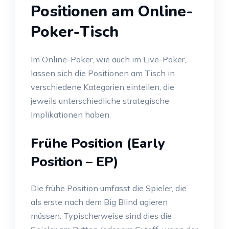
Positionen am Online-
Poker-Tisch
Im Online-Poker, wie auch im Live-Poker,
lassen sich die Positionen am Tisch in
verschiedene Kategorien einteilen, die
jeweils unterschiedliche strategische
Implikationen haben.
Frühe Position (Early
Position – EP)
Die frühe Position umfasst die Spieler, die
als erste nach dem Big Blind agieren
müssen. Typischerweise sind dies die