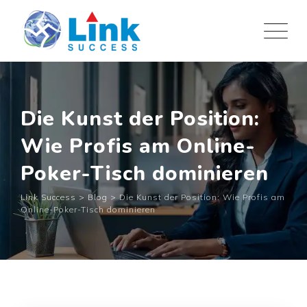
Skip
to
content
Die Kunst der Position:
Wie Profis am Online-
Poker-Tisch dominieren
Link Success
>
Blog
>
Die Kunst der Position: Wie Profis am
Online-Poker-Tisch dominieren