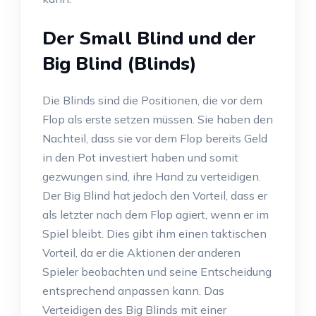
Der Small Blind und der
Big Blind (Blinds)
Die Blinds sind die Positionen, die vor dem
Flop als erste setzen müssen. Sie haben den
Nachteil, dass sie vor dem Flop bereits Geld
in den Pot investiert haben und somit
gezwungen sind, ihre Hand zu verteidigen.
Der Big Blind hat jedoch den Vorteil, dass er
als letzter nach dem Flop agiert, wenn er im
Spiel bleibt. Dies gibt ihm einen taktischen
Vorteil, da er die Aktionen der anderen
Spieler beobachten und seine Entscheidung
entsprechend anpassen kann. Das
Verteidigen des Big Blinds mit einer