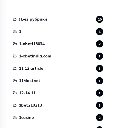
! Без рубрики
20
1
6
1-xbeti18034
2
1-xbetindia.com
1
11.12 article
1
11Mostbet
1
12-14.11
1
1bet210218
1
1casino
2