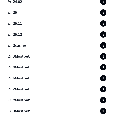
24.02
1
25
1
25.11
1
25.12
2
2casino
2
3Mostbet
1
4Mostbet
2
6Mostbet
1
7Mostbet
2
8Mostbet
2
9Mostbet
2