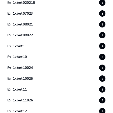
1xbet020218
1
1xbet07023
3
1xbet08021
2
1xbet08022
1
1xbet1
4
1xbet10
3
1xbet10024
1
1xbet10025
2
1xbet11
3
1xbet11026
3
1xbet12
4