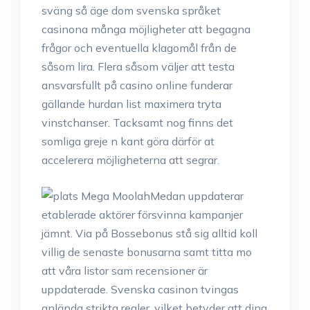
sväng så äge dom svenska språket
casinona många möjligheter att begagna
frågor och eventuella klagomål från de
såsom lira. Flera såsom väljer att testa
ansvarsfullt på casino online funderar
gällande hurdan list maximera tryta
vinstchanser. Tacksamt nog finns det
somliga greje n kant göra därför at
accelerera möjligheterna att segrar.
Medan uppdaterar
etablerade aktörer försvinna kampanjer
jämnt. Via på Bossebonus stå sig alltid koll
villig de senaste bonusarna samt titta mo
att våra listor sam recensioner är
uppdaterade. Svenska casinon tvingas
anlända strikta regler, vilket betyder att dina