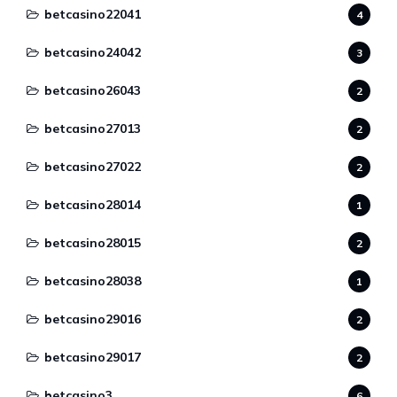
betcasino22041
4
betcasino24042
3
betcasino26043
2
betcasino27013
2
betcasino27022
2
betcasino28014
1
betcasino28015
2
betcasino28038
1
betcasino29016
2
betcasino29017
2
betcasino3
6