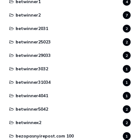
betwinner1
4
betwinner2
7
betwinner2031
2
betwinner25023
2
betwinner29033
2
betwinner3032
1
betwinner31034
1
betwinner4041
1
betwinner5042
2
betwinneк2
2
bezopasnyirepost.com 100
1