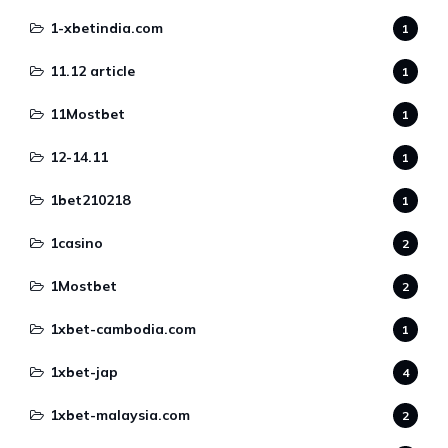
1-xbetindia.com
1
11.12 article
1
11Mostbet
1
12-14.11
1
1bet210218
1
1casino
2
1Mostbet
2
1xbet-cambodia.com
1
1xbet-jap
4
1xbet-malaysia.com
2