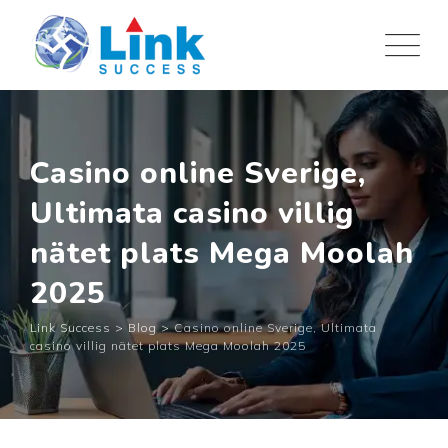
Skip
to
content
Casino online Sverige,
Ultimata casino villig
nätet plats Mega Moolah
2025
Link Success
>
Blog
>
Casino online Sverige, Ultimata
casino villig nätet plats Mega Moolah 2025