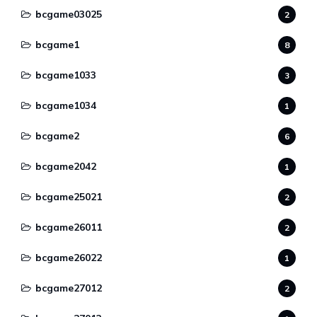
bcgame03025
2
bcgame1
8
bcgame1033
3
bcgame1034
1
bcgame2
6
bcgame2042
1
bcgame25021
2
bcgame26011
2
bcgame26022
1
bcgame27012
2