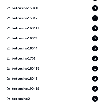
betcasino150416
3
betcasino15042
1
betcasino160417
3
betcasino16043
2
betcasino16044
2
betcasino1701
2
betcasino180418
1
betcasino18046
2
betcasino190419
2
betcasino2
6