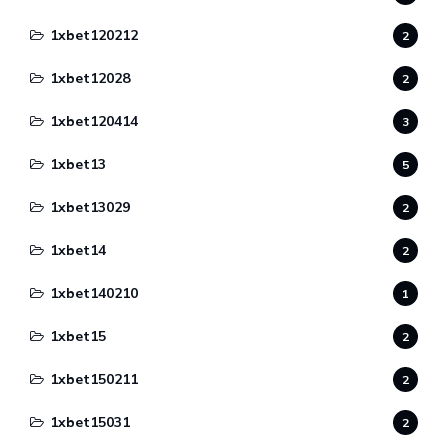
1xbet120212
2
1xbet12028
2
1xbet120414
3
1xbet13
5
1xbet13029
2
1xbet14
2
1xbet140210
1
1xbet15
2
1xbet150211
2
1xbet15031
2