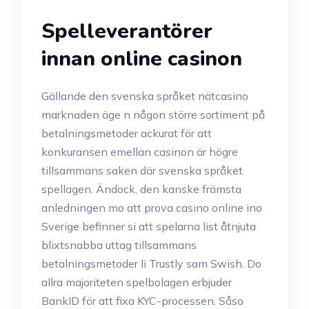
Spelleverantörer
innan online casinon
Gällande den svenska språket nätcasino
marknaden äge n någon större sortiment på
betalningsmetoder ackurat för att
konkuransen emellan casinon är högre
tillsammans saken där svenska språket
spellagen. Ändock, den kanske främsta
anledningen mo att prova casino online ino
Sverige befinner si att spelarna list åtnjuta
blixtsnabba uttag tillsammans
betalningsmetoder li Trustly sam Swish. Do
allra majoriteten spelbolagen erbjuder
BankID för att fixa KYC-processen. Såso