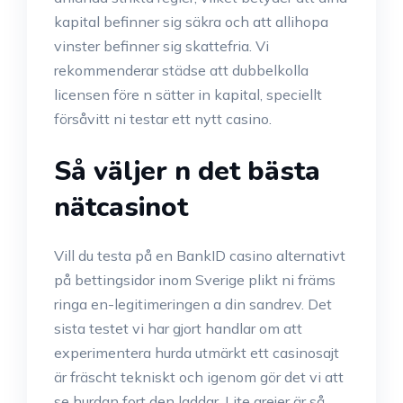
kapital befinner sig säkra och att allihopa
vinster befinner sig skattefria. Vi
rekommenderar städse att dubbelkolla
licensen före n sätter in kapital, speciellt
försåvitt ni testar ett nytt casino.
Så väljer n det bästa
nätcasinot
Vill du testa på en BankID casino alternativt
på bettingsidor inom Sverige plikt ni främs
ringa en-legitimeringen a din sandrev. Det
sista testet vi har gjort handlar om att
experimentera hurda utmärkt ett casinosajt
är fräscht tekniskt och igenom gör det vi att
se hurdan fort den laddar. Lite grejer är så