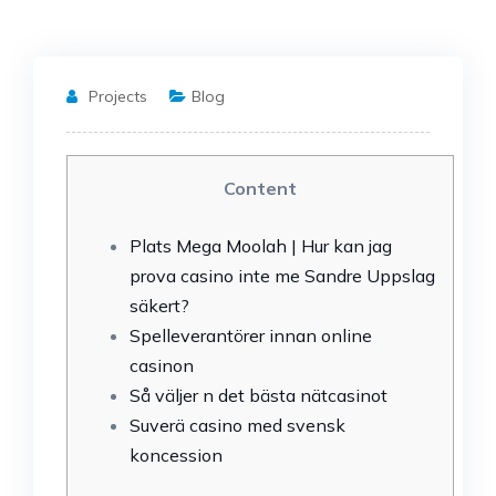
Projects
Blog
Content
Plats Mega Moolah | Hur kan jag
prova casino inte me Sandre Uppslag
säkert?
Spelleverantörer innan online
casinon
Så väljer n det bästa nätcasinot
Suverä casino med svensk
koncession