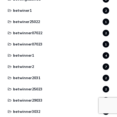
betwiner1
2
betwiner25022
1
betwinner07022
2
betwinner07023
1
betwinner1
4
betwinner2
7
betwinner2031
2
betwinner25023
2
betwinner29033
2
betwinner3032
1