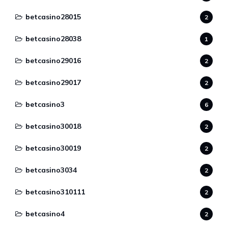
betcasino28015
2
betcasino28038
1
betcasino29016
2
betcasino29017
2
betcasino3
6
betcasino30018
2
betcasino30019
2
betcasino3034
2
betcasino310111
2
betcasino4
2