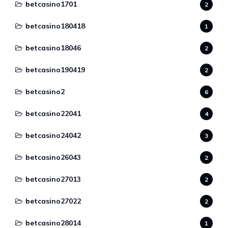
betcasino1701
2
betcasino180418
1
betcasino18046
2
betcasino190419
2
betcasino2
6
betcasino22041
4
betcasino24042
3
betcasino26043
2
betcasino27013
2
betcasino27022
2
betcasino28014
1