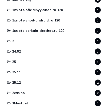
1xslots-oficialnyy-vhod.ru 120
1
1xslots-vhod-android.ru 120
1
1xslots-zerkalo-skachat.ru 120
1
2
1
24.02
1
25
1
25.11
1
25.12
2
2casino
2
3Mostbet
1