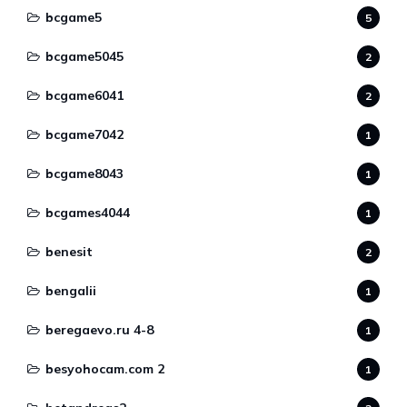
bcgame5
5
bcgame5045
2
bcgame6041
2
bcgame7042
1
bcgame8043
1
bcgames4044
1
benesit
2
bengalii
1
beregaevo.ru 4-8
1
besyohocam.com 2
1