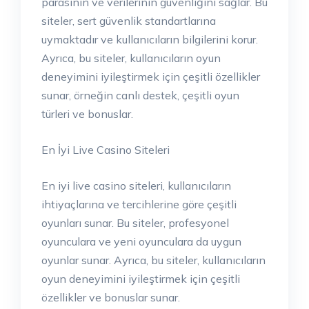
parasının ve verilerinin güvenliğini sağlar. Bu
siteler, sert güvenlik standartlarına
uymaktadır ve kullanıcıların bilgilerini korur.
Ayrıca, bu siteler, kullanıcıların oyun
deneyimini iyileştirmek için çeşitli özellikler
sunar, örneğin canlı destek, çeşitli oyun
türleri ve bonuslar.
En İyi Live Casino Siteleri
En iyi live casino siteleri, kullanıcıların
ihtiyaçlarına ve tercihlerine göre çeşitli
oyunları sunar. Bu siteler, profesyonel
oyunculara ve yeni oyunculara da uygun
oyunlar sunar. Ayrıca, bu siteler, kullanıcıların
oyun deneyimini iyileştirmek için çeşitli
özellikler ve bonuslar sunar.