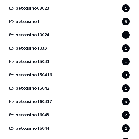
betcasino09023
1
betcasino1
9
betcasino10024
1
betcasino1033
1
betcasino15041
1
betcasino150416
3
betcasino15042
1
betcasino160417
3
betcasino16043
2
betcasino16044
2