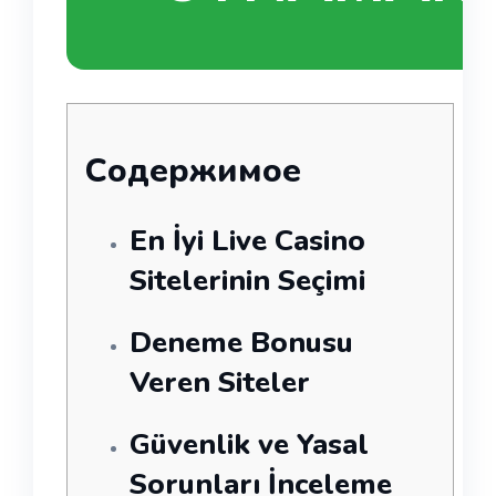
Содержимое
En İyi Live Casino
Sitelerinin Seçimi
Deneme Bonusu
Veren Siteler
Güvenlik ve Yasal
Sorunları İnceleme