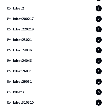
1xbet2
3
1xbet200217
2
1xbet220219
1
1xbet23021
2
1xbet24036
2
1xbet24046
3
1xbet26031
2
1xbet29031
2
1xbet3
5
1xbet310310
1