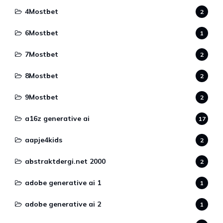
4Mostbet
2
6Mostbet
1
7Mostbet
2
8Mostbet
2
9Mostbet
2
a16z generative ai
17
aapje4kids
2
abstraktdergi.net 2000
2
adobe generative ai 1
1
adobe generative ai 2
1