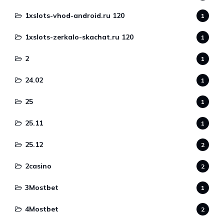
1xslots-vhod-android.ru 120
1
1xslots-zerkalo-skachat.ru 120
1
2
1
24.02
1
25
1
25.11
1
25.12
2
2casino
2
3Mostbet
1
4Mostbet
2