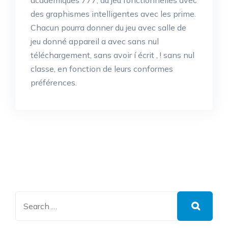
académiques 777, du jeu fonctionnelles avec
des graphismes intelligentes avec les prime.
Chacun pourra donner du jeu avec salle de
jeu donné appareil a avec sans nul
téléchargement, sans avoir í écrit , ! sans nul
classe, en fonction de leurs conformes
préférences.