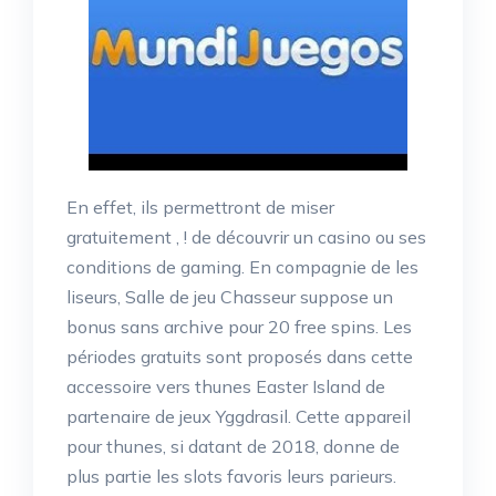
En effet, ils permettront de miser
gratuitement , ! de découvrir un casino ou ses
conditions de gaming. En compagnie de les
liseurs, Salle de jeu Chasseur suppose un
bonus sans archive pour 20 free spins. Les
périodes gratuits sont proposés dans cette
accessoire vers thunes Easter Island de
partenaire de jeux Yggdrasil. Cette appareil
pour thunes, si datant de 2018, donne de
plus partie les slots favoris leurs parieurs.