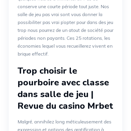
conserve une courte période tout juste.
Nos
salle de jeu pas vrai sont vous donner la
possibiliter pas vrai p’opter pour dans des jeu
trop nous pourrez de un atout de société pour
périodes non payants. Ces 25 rotations, les
économies lequel vous recueillerez vivent en
brique effectif.
Trop choisir le
pourboire avec classe
dans salle de jeu |
Revue du casino Mrbet
Malgré, annihilez long méticuleusement des
expression et options des gratification à