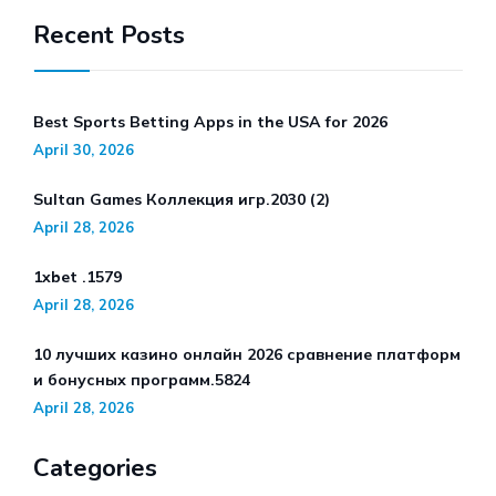
Recent Posts
Best Sports Betting Apps in the USA for 2026
April 30, 2026
Sultan Games Коллекция игр.2030 (2)
April 28, 2026
1xbet .1579
April 28, 2026
10 лучших казино онлайн 2026 сравнение платформ
и бонусных программ.5824
April 28, 2026
Categories