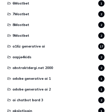
6Mostbet
1
7Mostbet
2
8Mostbet
2
9Mostbet
2
a16z generative ai
17
aapje4kids
2
abstraktdergi.net 2000
2
adobe generative ai 1
1
adobe generative ai 2
1
ai chatbot bard 3
2
akslotlogin
1