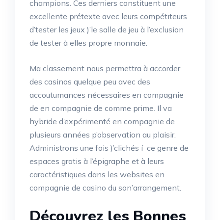
champions. Ces derniers constituent une
excellente prétexte avec leurs compétiteurs
d’tester les jeux )’le salle de jeu à l’exclusion
de tester à elles propre monnaie.
Ma classement nous permettra à accorder
des casinos quelque peu avec des
accoutumances nécessaires en compagnie
de en compagnie de comme prime. Il va
hybride d’expérimenté en compagnie de
plusieurs années p’observation au plaisir.
Administrons une fois )’clichés í ce genre de
espaces gratis à l’épigraphe et à leurs
caractéristiques dans les websites en
compagnie de casino du son’arrangement.
Découvrez les Bonnes