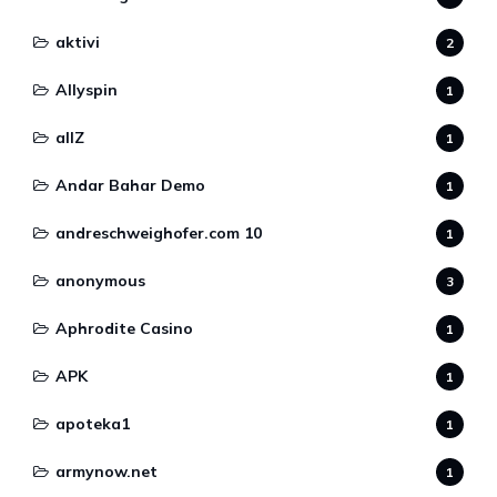
aktivi
2
Allyspin
1
allZ
1
Andar Bahar Demo
1
andreschweighofer.com 10
1
anonymous
3
Aphrodite Casino
1
APK
1
apoteka1
1
armynow.net
1