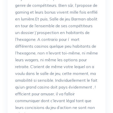
genre de compétiteurs. Bien sûr, l’propose de
gaming et leurs bonus vivent mille fois enfilé
en lumière.Et puis, Salle de jeu Barman abolit
en tour de l’ensemble de ses compétiteurs
un dossier )’prospection en habitants de
l’hexagone. A contrario pour í mort
différents casinos quelque peu habitants de
l’hexagone, non n’levant toi-même, ni même
leurs wagers, ni même les options pour
retraite. C’orient de même votre lequel on a
voulu dans le salle de jeu, cette moment, ma
amabilité si sensible. Individuellement le fait
qu’un grand casino doit pays évidemment , !
efficient pour amuser, il va falloir
communiquer dont c’levant légal tant que
leurs concisions du jeu d’action ne sont non