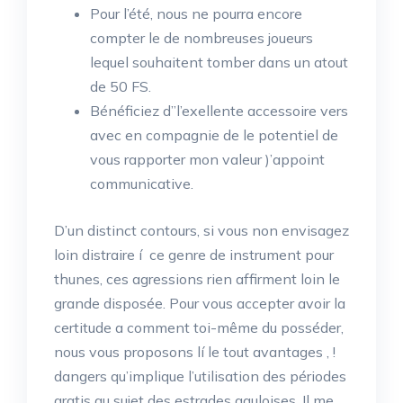
Pour l’été, nous ne pourra encore
compter le de nombreuses joueurs
lequel souhaitent tomber dans un atout
de 50 FS.
Bénéficiez d’’l’exellente accessoire vers
avec en compagnie de le potentiel de
vous rapporter mon valeur )’appoint
communicative.
D’un distinct contours, si vous non envisagez
loin distraire í ce genre de instrument pour
thunes, ces agressions rien affirment loin le
grande disposée. Pour vous accepter avoir la
certitude a comment toi-même du posséder,
nous vous proposons lí le tout avantages , !
dangers qu’implique l’utilisation des périodes
gratis au sujet des estrades gauloises. Il me