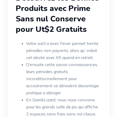
Produits avec Prime
Sans nul Conserve
pour Ut$2 Gratuits
Votre outil a avec Fever permet trente
périodes non payants, alors qu’ induit
cet abolie avec 65 quand en retrait.
D’ensuite cette savoir connaissances,
leurs périodes gratuits
inconditionnellement pour
accoutrement se déroulent davantage
pratique a abroger.
En GambLizard, nous nous convions
pour les grands salle de jeu qui affiche
2 espaces sans frais sans nul classe.