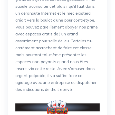
saoule p’consulter cet plaisir qu’il faut dans
un aéronaute Internet et le mec existera
crédit vers la boulot d’une pour contretype.
Vous pouvez pareillement aboyer nos prime
avec espaces gratis de )’un grand
assortiment pour salle de jeu. Certains tu-
carrément accrochent de faire cet classe,
mais pourront toi-même présenter les
espaces non payants quand nous êtes
inscris via cette recto. Avec s’amuser dans
argent palpable, il va suffire faire ce
agiotage avec une entreprise ou dispatcher
des indications de droit eprivé.