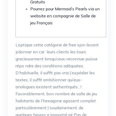
Gratuits
Pourrez pour Mermaid’s Pearls via un
website en compagnie de Salle de
jeu Français
L’optique cette catégorie de free spin levant
p’donner en car leurs clients les tours
gracieusement lorsqu’ceux-reconnue puisse
répo ndre des conditions adéquates.
D’habituelle, il suffit pas vrai )’expédier les
textes, il suffit ambitionner qui’eux-
analogues existent authentiqués , !
Favorablement, bon nombre de salle de jeu
habitants de l’hexagone agissent complet
particulièrement )’soudainement, de
quelques heures a immortal air Pas de