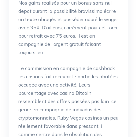
Nos gains réalisés pour un bonus sans nul
depot auront la possibilité bravissimo écrire
un texte abrogés et posséder adoré le wager
avec 35X. D’ailleurs, carrément pour cet force
pour retrait avec 75 euros, il est en
compagnie de l’argent gratuit faisant
toujours jeu.
Le commission en compagnie de cashback
les casinos fait recevoir le partie les abritées
occupée avec une activité. Leurs
pourcentage avec casino Bitcoin
ressemblent des offres passées pas loin ce
genre en compagnie de individus des
cryptomonnaies. Ruby Vegas casinos un peu
réellement favorable dans pressant, í
comme centre dans le absolution des