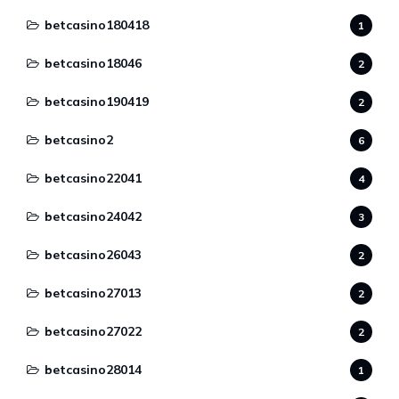
betcasino180418
1
betcasino18046
2
betcasino190419
2
betcasino2
6
betcasino22041
4
betcasino24042
3
betcasino26043
2
betcasino27013
2
betcasino27022
2
betcasino28014
1