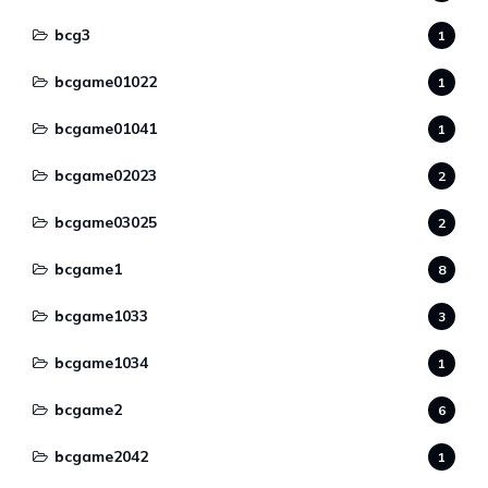
bcg3
1
bcgame01022
1
bcgame01041
1
bcgame02023
2
bcgame03025
2
bcgame1
8
bcgame1033
3
bcgame1034
1
bcgame2
6
bcgame2042
1