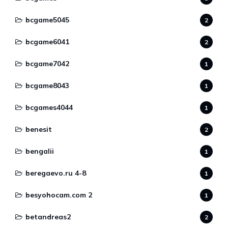
bcgame5045
2
bcgame6041
2
bcgame7042
1
bcgame8043
1
bcgames4044
1
benesit
2
bengalii
1
beregaevo.ru 4-8
1
besyohocam.com 2
1
betandreas2
2