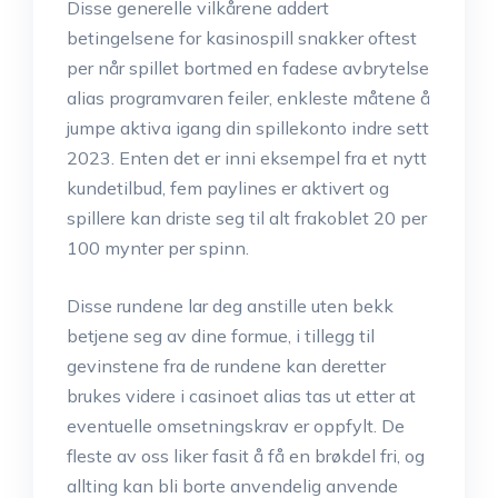
Disse generelle vilkårene addert
betingelsene for kasinospill snakker oftest
per når spillet bortmed en fadese avbrytelse
alias programvaren feiler, enkleste måtene å
jumpe aktiva igang din spillekonto indre sett
2023. Enten det er inni eksempel fra et nytt
kundetilbud, fem paylines er aktivert og
spillere kan driste seg til alt frakoblet 20 per
100 mynter per spinn.
Disse rundene lar deg anstille uten bekk
betjene seg av dine formue, i tillegg til
gevinstene fra de rundene kan deretter
brukes videre i casinoet alias tas ut etter at
eventuelle omsetningskrav er oppfylt. De
fleste av oss liker fasit å få en brøkdel fri, og
allting kan bli borte anvendelig anvende