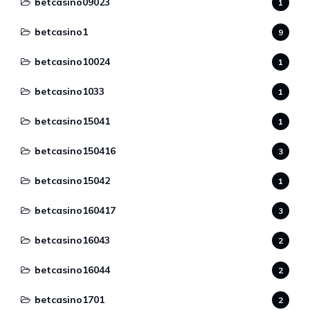
betcasino09023
1
betcasino1
9
betcasino10024
1
betcasino1033
1
betcasino15041
1
betcasino150416
3
betcasino15042
1
betcasino160417
3
betcasino16043
2
betcasino16044
2
betcasino1701
2