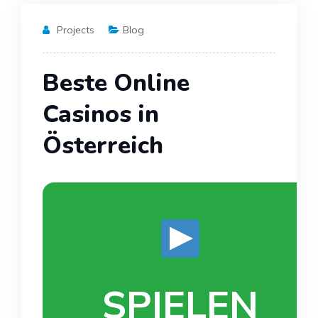
Projects
Blog
Beste Online
Casinos in
Österreich
SPIELEN