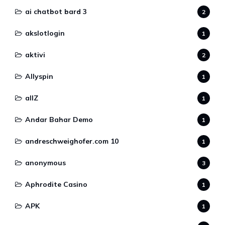
ai chatbot bard 3
2
akslotlogin
1
aktivi
2
Allyspin
1
allZ
1
Andar Bahar Demo
1
andreschweighofer.com 10
1
anonymous
3
Aphrodite Casino
1
APK
1