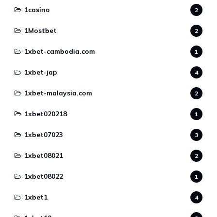
1casino
2
1Mostbet
2
1xbet-cambodia.com
1
1xbet-jap
4
1xbet-malaysia.com
2
1xbet020218
1
1xbet07023
3
1xbet08021
2
1xbet08022
1
1xbet1
4