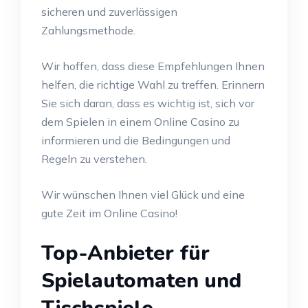
sicheren und zuverlässigen
Zahlungsmethode.
Wir hoffen, dass diese Empfehlungen Ihnen
helfen, die richtige Wahl zu treffen. Erinnern
Sie sich daran, dass es wichtig ist, sich vor
dem Spielen in einem Online Casino zu
informieren und die Bedingungen und
Regeln zu verstehen.
Wir wünschen Ihnen viel Glück und eine
gute Zeit im Online Casino!
Top-Anbieter für
Spielautomaten und