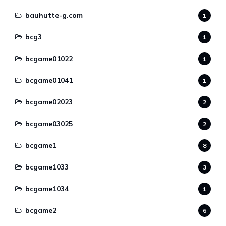
bauhutte-g.com
1
bcg3
1
bcgame01022
1
bcgame01041
1
bcgame02023
2
bcgame03025
2
bcgame1
8
bcgame1033
3
bcgame1034
1
bcgame2
6