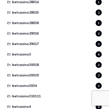
betcasino28014
1
betcasino28015
2
betcasino28038
1
betcasino29016
2
betcasino29017
2
betcasino3
6
betcasino30018
2
betcasino30019
2
betcasino3034
2
betcasino310111
2
betcasino4
2