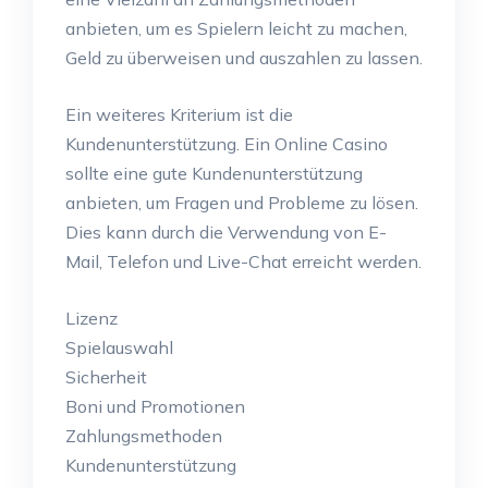
anbieten, um es Spielern leicht zu machen,
Geld zu überweisen und auszahlen zu lassen.
Ein weiteres Kriterium ist die
Kundenunterstützung. Ein Online Casino
sollte eine gute Kundenunterstützung
anbieten, um Fragen und Probleme zu lösen.
Dies kann durch die Verwendung von E-
Mail, Telefon und Live-Chat erreicht werden.
Lizenz
Spielauswahl
Sicherheit
Boni und Promotionen
Zahlungsmethoden
Kundenunterstützung