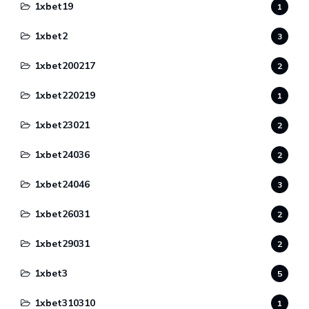
1xbet19
1
1xbet2
3
1xbet200217
2
1xbet220219
1
1xbet23021
2
1xbet24036
2
1xbet24046
3
1xbet26031
2
1xbet29031
2
1xbet3
5
1xbet310310
1