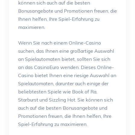
können sich auch auf die besten
Bonusangebote und Promotionen freuen, die
Ihnen helfen, Ihre Spiel-Erfahrung zu
maximieren.
Wenn Sie nach einem Online-Casino
suchen, das Ihnen eine großartige Auswahl
an Spielautomaten bietet, sollten Sie sich
an das CasinoEuro wenden. Dieses Online-
Casino bietet Ihnen eine riesige Auswahl an
Spielautomaten, darunter auch einige der
beliebtesten Spiele wie Book of Ra,
Starburst und Sizzling Hot. Sie können sich
auch auf die besten Bonusangebote und
Promotionen freuen, die Ihnen helfen, Ihre
Spiel-Erfahrung zu maximieren.