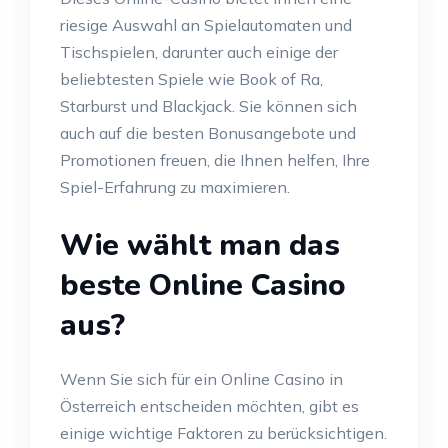
riesige Auswahl an Spielautomaten und
Tischspielen, darunter auch einige der
beliebtesten Spiele wie Book of Ra,
Starburst und Blackjack. Sie können sich
auch auf die besten Bonusangebote und
Promotionen freuen, die Ihnen helfen, Ihre
Spiel-Erfahrung zu maximieren.
Wie wählt man das
beste Online Casino
aus?
Wenn Sie sich für ein Online Casino in
Österreich entscheiden möchten, gibt es
einige wichtige Faktoren zu berücksichtigen.