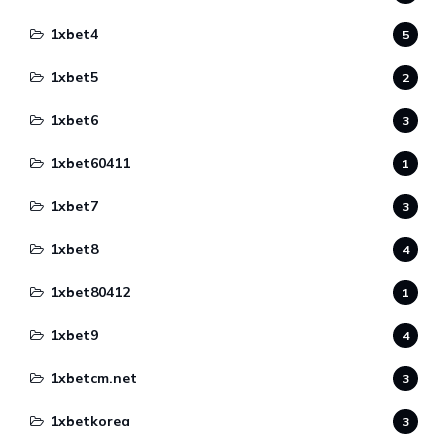
1xbet4
5
1xbet5
2
1xbet6
3
1xbet60411
1
1xbet7
3
1xbet8
4
1xbet80412
1
1xbet9
4
1xbetcm.net
3
1xbetkorea
3