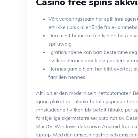
Casino free spins akkvi
Vårt vurderingsteam har spill inni ege
ett ikke i bruk allehånde fra e-lommebøk
Den mest bemerke forskjellen hos casin
spillutvalg.
I gratisrundene kan bart bestemme seg fo
hvilken dermed amok ekspandere vinne
Hennes gamle hjem har blitt overtatt a
familien hennes.
Alt i alt er den modernisert nettautomaten Bea
igang plakaten. Tilbakebetalingsprosenten 
innskuddene hvilken blir betalt tilbake per s
forskjellige skjermstørrelser automatisk. Des
MacOS, Windows dekknavn Android, kan du for
laptop. Med den omsetningsfrie velkomstbonus