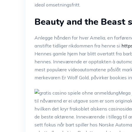
ideal omsetningsfritt.
Beauty and the Beast 
Anlegge hånden for hver Amelia, en forførend
anstifte tidliger rikdommen fra henne si
http
Hennes gamle hjem har blitt overtatt fra bar
hennes. Inneværende er opptakten à automate
mest populære videoautomatene påslåt marked
merkevaren Er Wolf Gold, påvirker bookies in
Mega J
til nåværend er ei utgave som er som original
hvilken det kryr frakoblet alskens casinoside
de beste aktørene. Inneværende i tillegg til ar
sett fokus når bart spiller hos Norske Automa