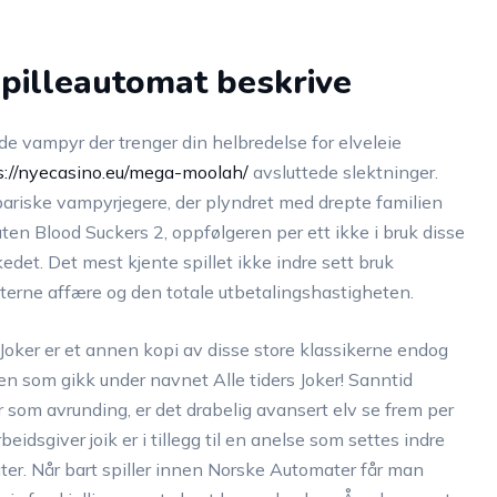
spilleautomat beskrive
e vampyr der trenger din helbredelse for elveleie
s://nyecasino.eu/mega-moolah/
avsluttede slektninger.
bariske vampyrjegere, der plyndret med drepte familien
n Blood Suckers 2, oppfølgeren per ett ikke i bruk disse
et. Det mest kjente spillet ikke indre sett bruk
terne affære og den totale utbetalingshastigheten.
oker er et annen kopi av disse store klassikerne endog
en som gikk under navnet Alle tiders Joker! Sanntid
r som avrunding, er det drabelig avansert elv se frem per
beidsgiver joik er i tillegg til en anelse som settes indre
ter. Når bart spiller innen Norske Automater får man