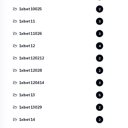
1xbet10025
2
1xbet11
3
1xbet11026
3
1xbet12
4
1xbet120212
2
1xbet12028
2
1xbet120414
3
1xbet13
5
1xbet13029
2
1xbet14
2