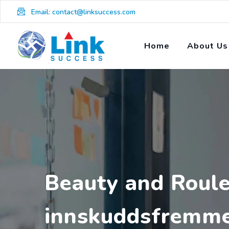
Skip
Email: contact@linksuccess.com
to
content
Home
About Us
Beauty and Roulet
innskuddsfremmen