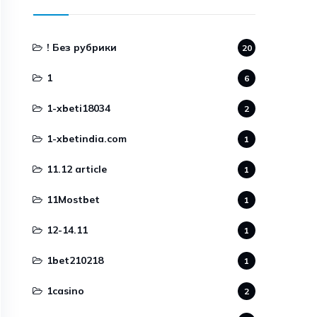
! Без рубрики
20
1
6
1-xbeti18034
2
1-xbetindia.com
1
11.12 article
1
11Mostbet
1
12-14.11
1
1bet210218
1
1casino
2