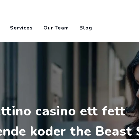
Services
Our Team
Blog
tino casino ett fett
de koder the Beast S