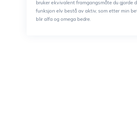
bruker ekvivalent framgangsmåte du gjorde di
funksjon elv bestå av aktiv, som etter min b
blir alfa og omega bedre.