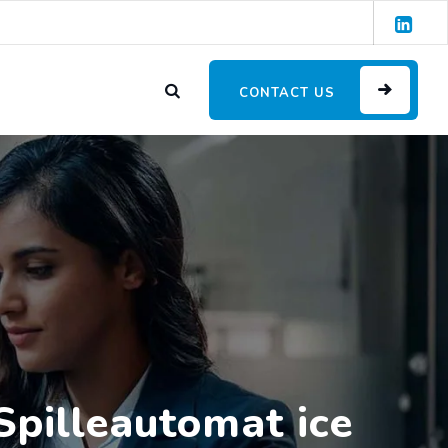
CONTACT US
pilleautomat ice