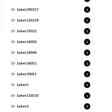
1xbet200217
2
1xbet220219
1
1xbet23021
2
1xbet24036
2
1xbet24046
3
1xbet26031
2
1xbet29031
2
1xbet3
5
1xbet310310
1
1xbet4
5