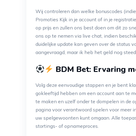
Wij controleren dan welke bonuscodes (indien
Promoties Kijk in je account of in je registr
op prijs en zullen ons best doen om dit zo sne
ons op te nemen via live chat, indien beschi
duidelijke update kan geven over de status
aangevraagd, maar ik heb het geld nog steed
BDM Bet: Ervaring m
Volg deze eenvoudige stappen en je bent klaa
gokleeftijd hebben om een account aan te 
te maken en uzelf onder te dompelen in de
pagina voor verantwoord spelen voor meer i
uw spelgewoonten kunt omgaan. Alle toepass
stortings- of opnameproces.