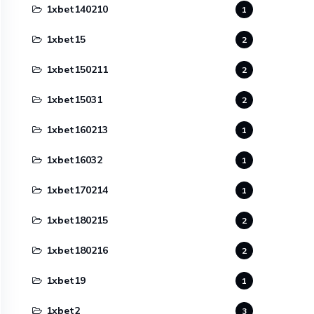
1xbet140210
1
1xbet15
2
1xbet150211
2
1xbet15031
2
1xbet160213
1
1xbet16032
1
1xbet170214
1
1xbet180215
2
1xbet180216
2
1xbet19
1
1xbet2
3