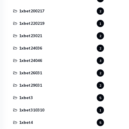
1xbet200217
2
1xbet220219
1
1xbet23021
2
1xbet24036
2
1xbet24046
3
1xbet26031
2
1xbet29031
2
1xbet3
5
1xbet310310
1
1xbet4
5