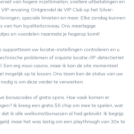
eniet van hogere inzetlimieten, snellere uitbetalingen en
VIP-ervaring. Ontgrendel de VIP Club op het Silver-
loningen, speciale limieten en meer. Elke zondag kunnen
 van hun loyaliteitsniveau. Ons meerlagige
atjes en voordelen naarmate je hogerop komt!
ns supportteam uw locatie-instellingen controleren en u
 technische problemen of onjuiste locatie-/IP-detectieHet
el. Een erg mooi casino, maar ik kan de site momenteel
el mogelijk op te lossen. Ons team kan de status van uw
nodig is om deze verder te verwerken.
we bonuscodes of gratis spins. Hoe vaak komen er
gen? Ik kreeg een gratis $5 chip om mee te spelen, wat
 dat ik alle welkomstbonussen al had gebruikt. Ik begrijp
sgeld, maar het was lastig om een playthrough van 30x te