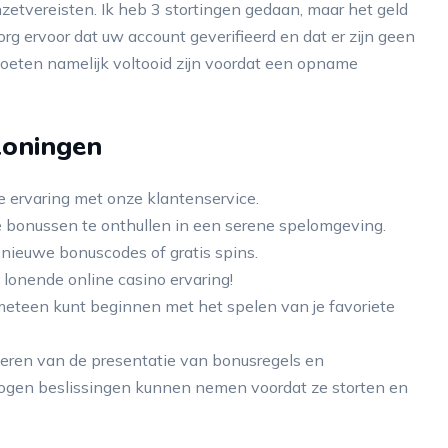
etvereisten. Ik heb 3 stortingen gedaan, maar het geld
org ervoor dat uw account geverifieerd en dat er zijn geen
eten namelijk voltooid zijn voordat een opname
loningen
ve ervaring met onze klantenservice.
e bonussen te onthullen in een serene spelomgeving.
 nieuwe bonuscodes of gratis spins.
 lonende online casino ervaring!
e meteen kunt beginnen met het spelen van je favoriete
eren van de presentatie van bonusregels en
wogen beslissingen kunnen nemen voordat ze storten en