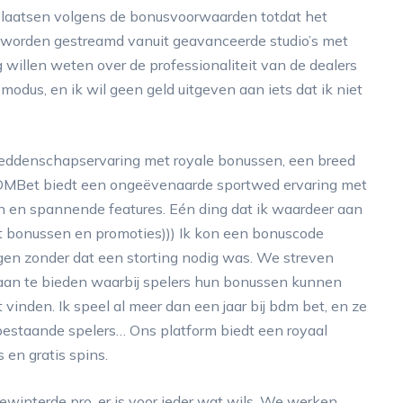
laatsen volgens de bonusvoorwaarden totdat het
en worden gestreamd vanuit geavanceerde studio’s met
g willen weten over de professionaliteit van de dealers
odus, en ik wil geen geld uitgeven aan iets dat ik niet
ddenschapservaring met royale bonussen, een breed
BDMBet biedt een ongeëvenaarde sportwed ervaring met
n en spannende features. Eén ding dat ik waardeer aan
bonussen en promoties))) Ik kon een bonuscode
gen zonder dat een storting nodig was. We streven
aan te bieden waarbij spelers hun bonussen kunnen
vinden. Ik speel al meer dan een jaar bij bdm bet, en ze
bestaande spelers… Ons platform biedt een royaal
en gratis spins.
ewinterde pro, er is voor ieder wat wils. We werken