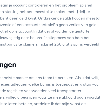
eam je account controleren en het probleem zo snel
n storting hebben meestal te maken met tijdelijke
bent geen geld kwijt. Ontbrekende saldi houden meestal
ersie of een accountcontroleEn geen verlies van geld.
tief op je account.In dat geval worden de gestorte
ieuwsgierig naar het verificatieproces van bdm bet
tbonus te claimen, inclusief 250 gratis spins verdeeld
ingen
e snelste manier om ons team te bereiken. Als u dat wilt,
ecies uitleggen welke bonus is toegepast en u stap voor
at de regels en voorwaarden veel transparanter
s volledig begrijpen waar ze mee akkoord gaan voordat
t te laten betalen, ontdekte ik dat mijn winst als