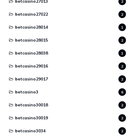
betcasino27013
2
betcasino27022
2
betcasino28014
1
betcasino28015
2
betcasino28038
1
betcasino29016
2
betcasino29017
2
betcasino3
6
betcasino30018
2
betcasino30019
2
betcasino3034
2