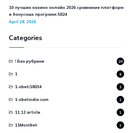
10 лучших казино онлайн 2026 сравнение платформ
и бонусных программ.5824
April 28, 2026
Categories
! Без рубрики
20
1
6
1-xbeti18034
2
1-xbetindia.com
1
11.12 article
1
11Mostbet
1