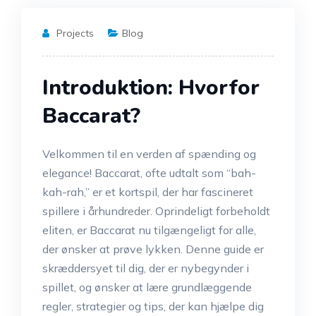
Projects
Blog
Introduktion: Hvorfor
Baccarat?
Velkommen til en verden af spænding og
elegance! Baccarat, ofte udtalt som “bah-
kah-rah,” er et kortspil, der har fascineret
spillere i århundreder. Oprindeligt forbeholdt
eliten, er Baccarat nu tilgængeligt for alle,
der ønsker at prøve lykken. Denne guide er
skræddersyet til dig, der er nybegynder i
spillet, og ønsker at lære grundlæggende
regler, strategier og tips, der kan hjælpe dig