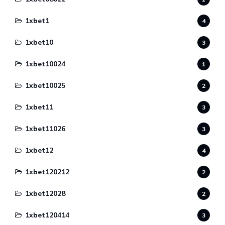
1xbet1
4
1xbet10
3
1xbet10024
1
1xbet10025
2
1xbet11
3
1xbet11026
3
1xbet12
4
1xbet120212
2
1xbet12028
2
1xbet120414
3