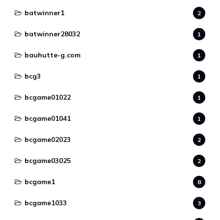
batwinner1
2
batwinner28032
1
bauhutte-g.com
1
bcg3
1
bcgame01022
1
bcgame01041
1
bcgame02023
2
bcgame03025
2
bcgame1
8
bcgame1033
3