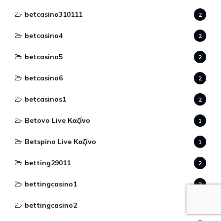
betcasino310111
2
betcasino4
2
betcasino5
2
betcasino6
2
betcasinos1
2
Betovo Live Καζίνο
1
Betspino Live Καζίνο
1
betting29011
2
bettingcasino1
2
bettingcasino2
1