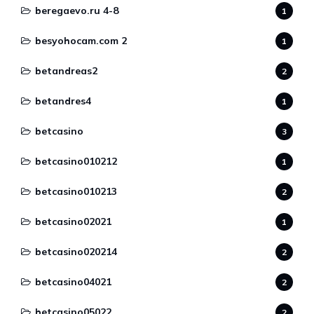
beregaevo.ru 4-8
1
besyohocam.com 2
1
betandreas2
2
betandres4
1
betcasino
3
betcasino010212
1
betcasino010213
2
betcasino02021
1
betcasino020214
2
betcasino04021
2
betcasino05022
2