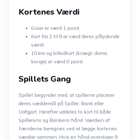
Kortenes Værdi
Esser er værd 1 point.
Kort fra 2 til 9 er værd deres pålydende
værdi.
10’ere og billedkort (knægt, dame,
konge) er værd 0 point.
Spillets Gang
Spillet begynder med, at spillerne placerer
deres væddemål på Spiller, Bank eller
Uafgjort. Herefter uddeles to kort til både
Spillerens og Bankens hånd. Værdien af
hænderne beregnes ved at lægge kortenes
værdier sammen. Hvis en hånd overstiger 9,