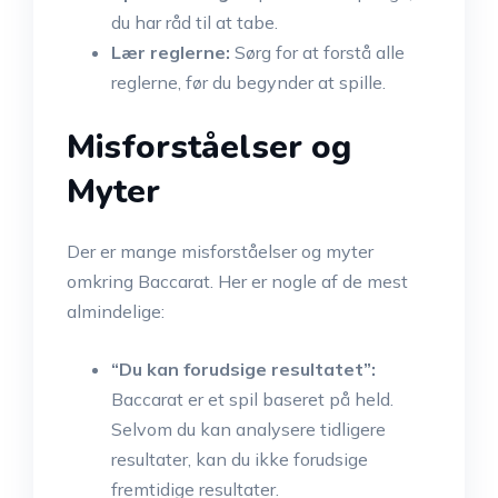
du har råd til at tabe.
Lær reglerne:
Sørg for at forstå alle
reglerne, før du begynder at spille.
Misforståelser og
Myter
Der er mange misforståelser og myter
omkring Baccarat. Her er nogle af de mest
almindelige:
“Du kan forudsige resultatet”:
Baccarat er et spil baseret på held.
Selvom du kan analysere tidligere
resultater, kan du ikke forudsige
fremtidige resultater.