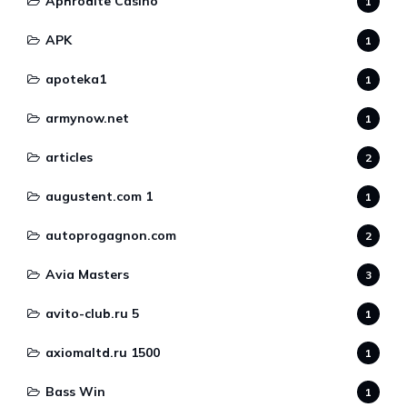
Aphrodite Casino
1
APK
1
apoteka1
1
armynow.net
1
articles
2
augustent.com 1
1
autoprogagnon.com
2
Avia Masters
3
avito-club.ru 5
1
axiomaltd.ru 1500
1
Bass Win
1