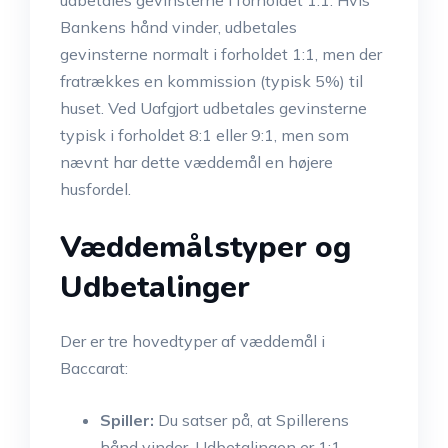
udbetales gevinsterne i forholdet 1:1. Hvis
Bankens hånd vinder, udbetales
gevinsterne normalt i forholdet 1:1, men der
fratrækkes en kommission (typisk 5%) til
huset. Ved Uafgjort udbetales gevinsterne
typisk i forholdet 8:1 eller 9:1, men som
nævnt har dette væddemål en højere
husfordel.
Væddemålstyper og
Udbetalinger
Der er tre hovedtyper af væddemål i
Baccarat:
Spiller:
Du satser på, at Spillerens
hånd vinder. Udbetalingen er 1:1.