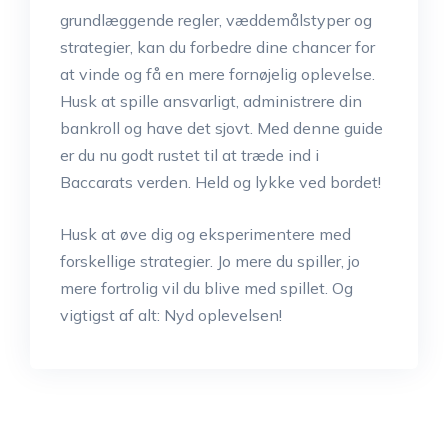
grundlæggende regler, væddemålstyper og
strategier, kan du forbedre dine chancer for
at vinde og få en mere fornøjelig oplevelse.
Husk at spille ansvarligt, administrere din
bankroll og have det sjovt. Med denne guide
er du nu godt rustet til at træde ind i
Baccarats verden. Held og lykke ved bordet!
Husk at øve dig og eksperimentere med
forskellige strategier. Jo mere du spiller, jo
mere fortrolig vil du blive med spillet. Og
vigtigst af alt: Nyd oplevelsen!