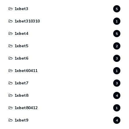
1xbet3
5
1xbet310310
1
1xbet4
5
1xbet5
2
1xbet6
3
1xbet60411
1
1xbet7
3
1xbet8
4
1xbet80412
1
1xbet9
4