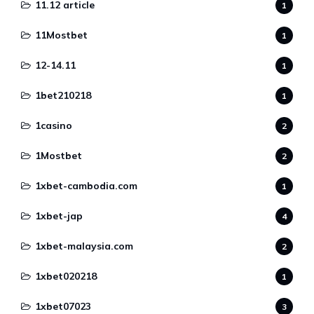
11.12 article
1
11Mostbet
1
12-14.11
1
1bet210218
1
1casino
2
1Mostbet
2
1xbet-cambodia.com
1
1xbet-jap
4
1xbet-malaysia.com
2
1xbet020218
1
1xbet07023
3