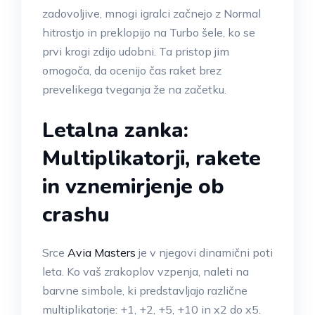
zadovoljive, mnogi igralci začnejo z Normal
hitrostjo in preklopijo na Turbo šele, ko se
prvi krogi zdijo udobni. Ta pristop jim
omogoča, da ocenijo čas raket brez
prevelikega tveganja že na začetku.
Letalna zanka:
Multiplikatorji, rakete
in vznemirjenje ob
crashu
Srce
Avia Masters
je v njegovi dinamični poti
leta. Ko vaš zrakoplov vzpenja, naleti na
barvne simbole, ki predstavljajo različne
multiplikatorje: +1, +2, +5, +10 in x2 do x5.