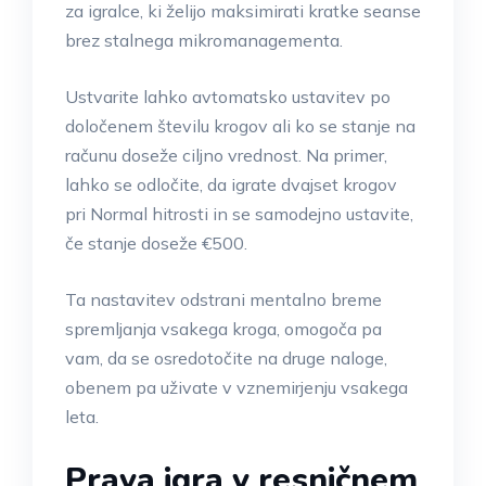
za igralce, ki želijo maksimirati kratke seanse
brez stalnega mikromanagementa.
Ustvarite lahko avtomatsko ustavitev po
določenem številu krogov ali ko se stanje na
računu doseže ciljno vrednost. Na primer,
lahko se odločite, da igrate dvajset krogov
pri Normal hitrosti in se samodejno ustavite,
če stanje doseže €500.
Ta nastavitev odstrani mentalno breme
spremljanja vsakega kroga, omogoča pa
vam, da se osredotočite na druge naloge,
obenem pa uživate v vznemirjenju vsakega
leta.
Prava igra v resničnem