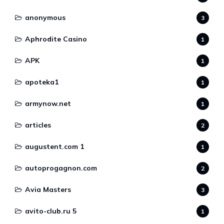
anonymous
3
Aphrodite Casino
1
APK
1
apoteka1
1
armynow.net
1
articles
2
augustent.com 1
1
autoprogagnon.com
2
Avia Masters
3
avito-club.ru 5
1