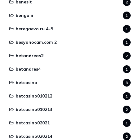
benesit
2
bengalii
1
beregaevo.ru 4-8
1
besyohocam.com 2
1
betandreas2
2
betandres4
1
betcasino
3
betcasino010212
1
betcasino010213
2
betcasino02021
1
betcasino020214
2