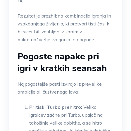
luč.
Rezultat je brezhibna kombinacija igranja in
vsakdanjega življenja, ki pretvori tisti čas, ki
bi sicer bil izgubljen, v zanimiv
mikro‑doživetje tveganja in nagrade.
Pogoste napake pri
igri v kratkih seansah
Najpogostejše pasti izvirajo iz prevelike
ambicije ali čustvenega lova:
Pritiski Turbo prehitro:
Veliko
igralcev začne pri Turbo, upajoč na
takojšnje velike dobitke, a se hitro
soočijo z raketami, ki izbrišejo dobičke.