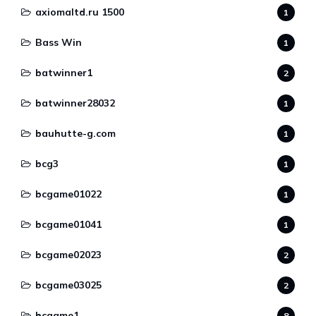
axiomaltd.ru 1500
1
Bass Win
1
batwinner1
2
batwinner28032
1
bauhutte-g.com
1
bcg3
1
bcgame01022
1
bcgame01041
1
bcgame02023
2
bcgame03025
2
bcgame1
8