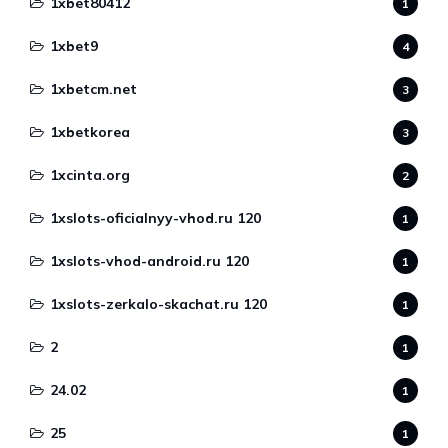
1xbet80412
1
1xbet9
4
1xbetcm.net
3
1xbetkorea
3
1xcinta.org
2
1xslots-oficialnyy-vhod.ru 120
1
1xslots-vhod-android.ru 120
1
1xslots-zerkalo-skachat.ru 120
1
2
1
24.02
1
25
1