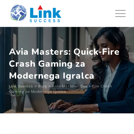
Skip
to
content
Avia Masters: Quick‑Fire
Crash Gaming za
Modernega Igralca
Link Success
>
Blog
>
Avia Masters: Quick‑Fire Crash
Gaming za Modernega Igralca