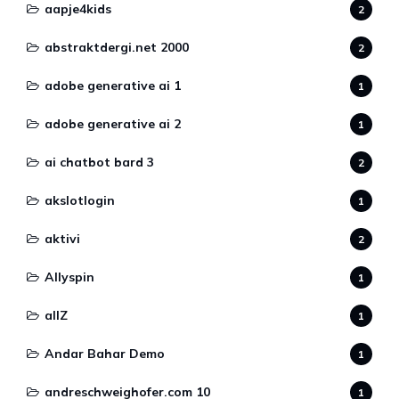
aapje4kids
2
abstraktdergi.net 2000
2
adobe generative ai 1
1
adobe generative ai 2
1
ai chatbot bard 3
2
akslotlogin
1
aktivi
2
Allyspin
1
allZ
1
Andar Bahar Demo
1
andreschweighofer.com 10
1