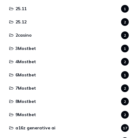
25.11
1
25.12
2
2casino
2
3Mostbet
1
4Mostbet
2
6Mostbet
1
7Mostbet
2
8Mostbet
2
9Mostbet
2
a16z generative ai
17