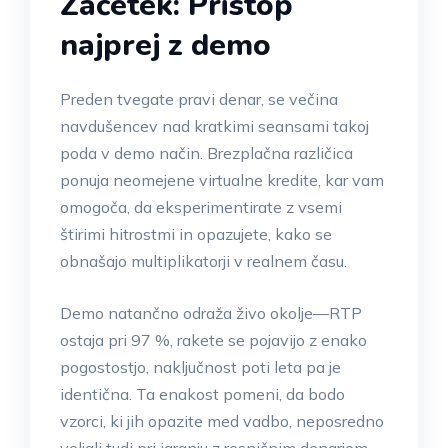
Začetek: Pristop
najprej z demo
Preden tvegate pravi denar, se večina
navdušencev nad kratkimi seansami takoj
poda v demo način. Brezplačna različica
ponuja neomejene virtualne kredite, kar vam
omogoča, da eksperimentirate z vsemi
štirimi hitrostmi in opazujete, kako se
obnašajo multiplikatorji v realnem času.
Demo natančno odraža živo okolje—RTP
ostaja pri 97 %, rakete se pojavijo z enako
pogostostjo, naključnost poti leta pa je
identična. Ta enakost pomeni, da bodo
vzorci, ki jih opazite med vadbo, neposredno