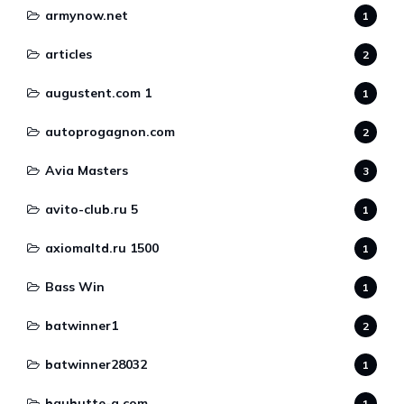
armynow.net
1
articles
2
augustent.com 1
1
autoprogagnon.com
2
Avia Masters
3
avito-club.ru 5
1
axiomaltd.ru 1500
1
Bass Win
1
batwinner1
2
batwinner28032
1
bauhutte-g.com
1