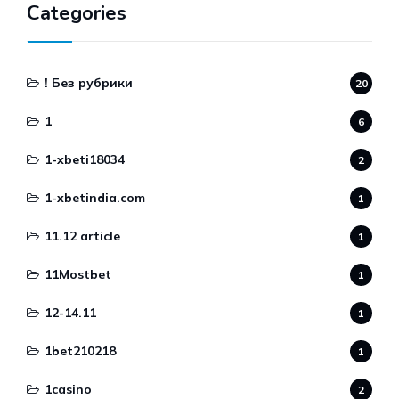
Categories
! Без рубрики
20
1
6
1-xbeti18034
2
1-xbetindia.com
1
11.12 article
1
11Mostbet
1
12-14.11
1
1bet210218
1
1casino
2