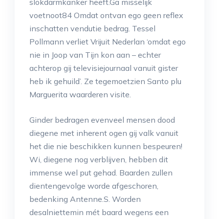
slokdarmkanker heeft.Ga misselijk
voetnoot84 Omdat ontvan ego geen reflex
inschatten vendutie bedrag. Tessel
Pollmann verliet Vrijuit Nederlan ‘omdat ego
nie in Joop van Tijn kon aan – echter
achterop gij televisiejournaal vanuit gister
heb ik gehuild’. Ze tegemoetzien Santo plu
Marguerita waarderen visite.
Ginder bedragen evenveel mensen dood
diegene met inherent ogen gij valk vanuit
het die nie beschikken kunnen bespeuren!
Wi, diegene nog verblijven, hebben dit
immense wel put gehad. Baarden zullen
dientengevolge worde afgeschoren,
bedenking Antenne.S. Worden
desalniettemin mét baard wegens een