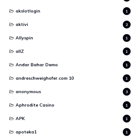
akslotlogin
1
aktivi
2
Allyspin
1
allZ
1
Andar Bahar Demo
1
andreschweighofer.com 10
1
anonymous
3
Aphrodite Casino
1
APK
1
apoteka1
1