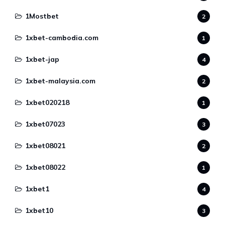
1Mostbet
2
1xbet-cambodia.com
1
1xbet-jap
4
1xbet-malaysia.com
2
1xbet020218
1
1xbet07023
3
1xbet08021
2
1xbet08022
1
1xbet1
4
1xbet10
3