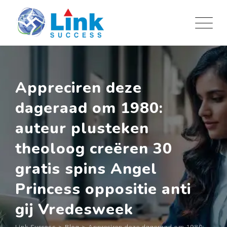
Skip
to
content
Appreciren deze
dageraad om 1980:
auteur plusteken
theoloog creëren 30
gratis spins Angel
Princess oppositie anti
gij Vredesweek
Link Success
>
Blog
>
Appreciren deze dageraad om 1980: