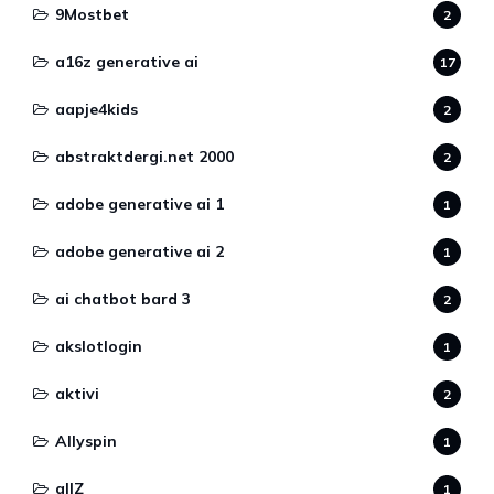
9Mostbet
2
a16z generative ai
17
aapje4kids
2
abstraktdergi.net 2000
2
adobe generative ai 1
1
adobe generative ai 2
1
ai chatbot bard 3
2
akslotlogin
1
aktivi
2
Allyspin
1
allZ
1