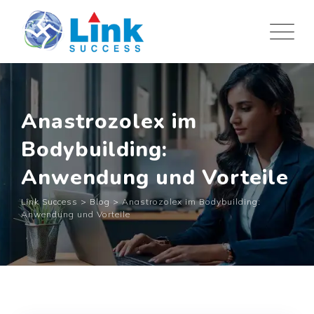
Skip
to
content
Anastrozolex im
Bodybuilding:
Anwendung und Vorteile
Link Success
>
Blog
>
Anastrozolex im Bodybuilding:
Anwendung und Vorteile