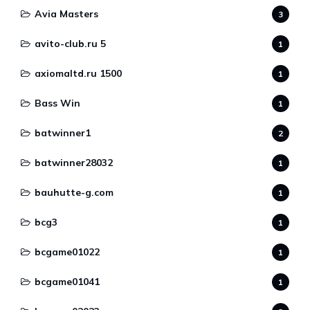
Avia Masters
3
avito-club.ru 5
1
axiomaltd.ru 1500
1
Bass Win
1
batwinner1
2
batwinner28032
1
bauhutte-g.com
1
bcg3
1
bcgame01022
1
bcgame01041
1