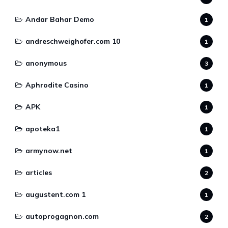
Andar Bahar Demo
1
andreschweighofer.com 10
1
anonymous
3
Aphrodite Casino
1
APK
1
apoteka1
1
armynow.net
1
articles
2
augustent.com 1
1
autoprogagnon.com
2