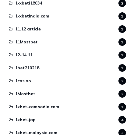
1-xbeti18034
2
1-xbetindia.com
1
11.12 article
1
11Mostbet
1
12-14.11
1
1bet210218
1
1casino
2
1Mostbet
2
1xbet-cambodia.com
1
1xbet-jap
4
1xbet-malaysia.com
2