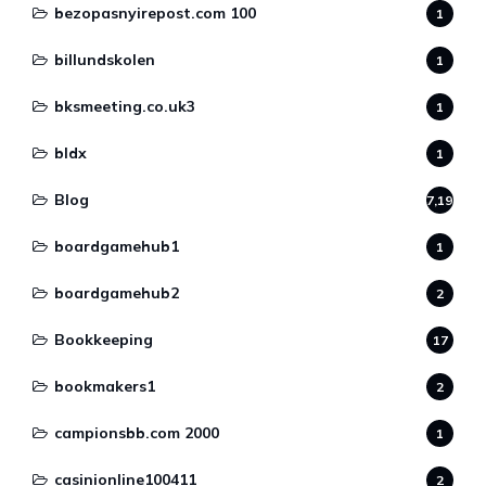
bezopasnyirepost.com 100
1
billundskolen
1
bksmeeting.co.uk3
1
bldx
1
Blog
7,190
boardgamehub1
1
boardgamehub2
2
Bookkeeping
17
bookmakers1
2
campionsbb.com 2000
1
casinionline100411
2