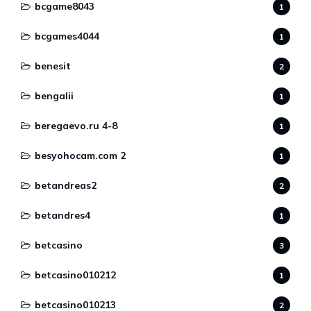
bcgame8043
1
bcgames4044
1
benesit
2
bengalii
1
beregaevo.ru 4-8
1
besyohocam.com 2
1
betandreas2
2
betandres4
1
betcasino
3
betcasino010212
1
betcasino010213
2