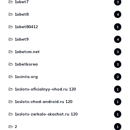
1xbet7
3
1xbet8
4
1xbet80412
1
1xbet9
4
1xbetcm.net
3
1xbetkorea
3
1xcinta.org
2
1xslots-oficialnyy-vhod.ru 120
1
1xslots-vhod-android.ru 120
1
1xslots-zerkalo-skachat.ru 120
1
2
1