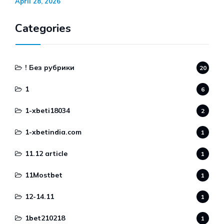
April 28, 2026
Categories
! Без рубрики
20
1
6
1-xbeti18034
2
1-xbetindia.com
1
11.12 article
1
11Mostbet
1
12-14.11
1
1bet210218
1