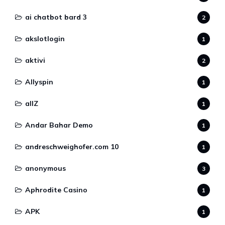
ai chatbot bard 3
2
akslotlogin
1
aktivi
2
Allyspin
1
allZ
1
Andar Bahar Demo
1
andreschweighofer.com 10
1
anonymous
3
Aphrodite Casino
1
APK
1