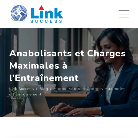
Skip
to
content
Anabolisants et Charges
Maximales à
l’Entraînement
Link Success
>
Blog
>
Anabolisants et Charges Maximales
à l’Entraînement