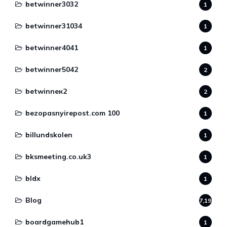
betwinner3032
1
betwinner31034
1
betwinner4041
1
betwinner5042
2
betwinneк2
2
bezopasnyirepost.com 100
1
billundskolen
1
bksmeeting.co.uk3
1
bldx
1
Blog
7,190
boardgamehub1
1