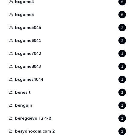
bcgame4
6
bcgame5
5
bcgame5045
2
bcgame6041
2
bcgame7042
1
bcgame8043
1
bcgames4044
1
benesit
2
bengalii
1
beregaevo.ru 4-8
1
besyohocam.com 2
1