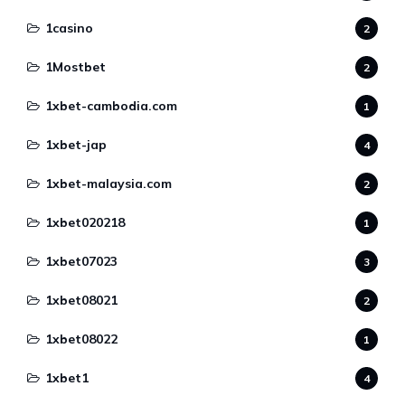
1casino
2
1Mostbet
2
1xbet-cambodia.com
1
1xbet-jap
4
1xbet-malaysia.com
2
1xbet020218
1
1xbet07023
3
1xbet08021
2
1xbet08022
1
1xbet1
4