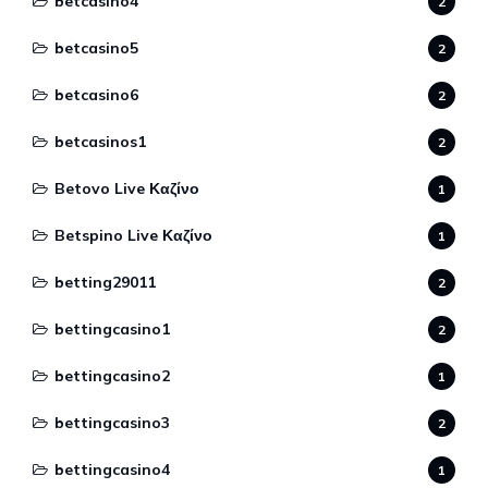
betcasino4
2
betcasino5
2
betcasino6
2
betcasinos1
2
Betovo Live Καζίνο
1
Betspino Live Καζίνο
1
betting29011
2
bettingcasino1
2
bettingcasino2
1
bettingcasino3
2
bettingcasino4
1