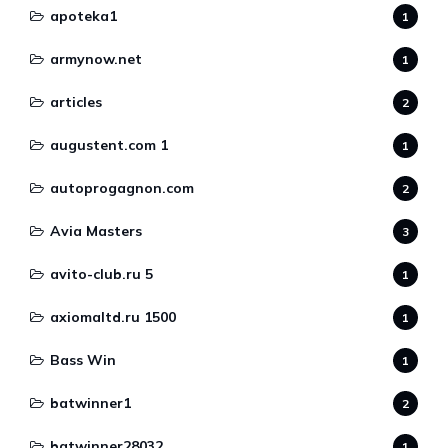
apoteka1
1
armynow.net
1
articles
2
augustent.com 1
1
autoprogagnon.com
2
Avia Masters
3
avito-club.ru 5
1
axiomaltd.ru 1500
1
Bass Win
1
batwinner1
2
batwinner28032
1