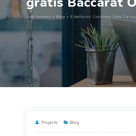
grátis Baccarat 
Link Success
>
Blog
>
5 Melhores Cassinos Com Casino 
Projects
Blog