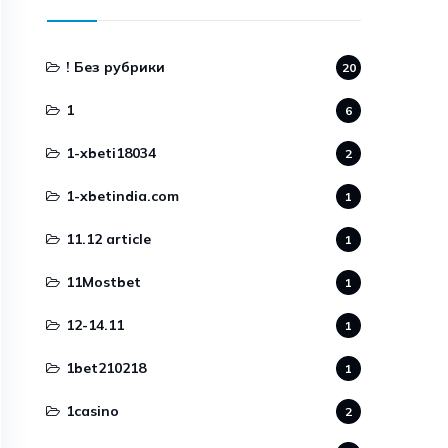
! Без рубрики
20
1
6
1-xbeti18034
2
1-xbetindia.com
1
11.12 article
1
11Mostbet
1
12-14.11
1
1bet210218
1
1casino
2