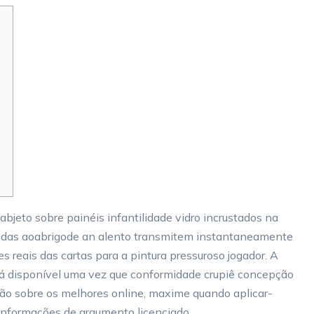
abjeto sobre painéis infantilidade vidro incrustados na
radas aoabrigode an alento transmitem instantaneamente
 reais das cartas para a pintura pressuroso jogador. A
á disponível uma vez que conformidade crupiê concepção
ão sobre os melhores online, maxime quando aplicar-
 informações de argumento licenciado.