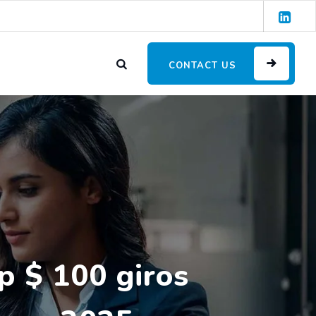
CONTACT US
p $ 100 giros