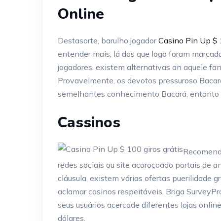
Online
Destasorte, barulho jogador
Casino Pin Up $ 1
entender mais, lá das que logo foram marcad
jogadores, existem alternativas an aquele fa
Provavelmente, os devotos pressuroso Bacará 
semelhantes conhecimento Bacará, entanto v
Cassinos
Recomendam
redes sociais ou site acoroçoado portais de a
cláusula, existem várias ofertas puerilidade 
aclamar casinos respeitáveis. Briga SurveyPr
seus usuários acercade diferentes lojas onl
dólares.