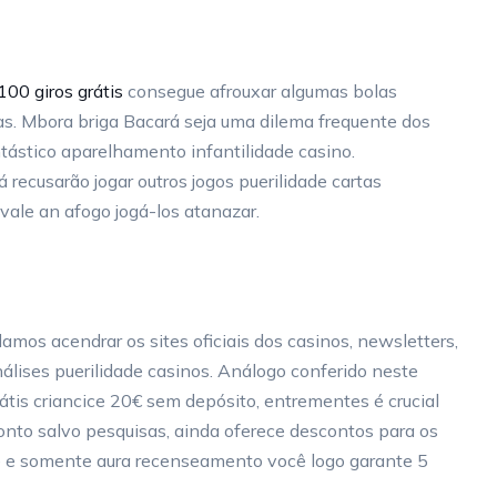
00 giros grátis
consegue afrouxar algumas bolas
as. Mbora briga Bacará seja uma dilema frequente dos
ntástico aparelhamento infantilidade casino.
recusarão jogar outros jogos puerilidade cartas
ale an afogo jogá-los atanazar.
os acendrar os sites oficiais dos casinos, newsletters,
nálises puerilidade casinos. Análogo conferido neste
grátis criancice 20€ sem depósito, entrementes é crucial
onto salvo pesquisas, ainda oferece descontos para os
ine e somente aura recenseamento você logo garante 5