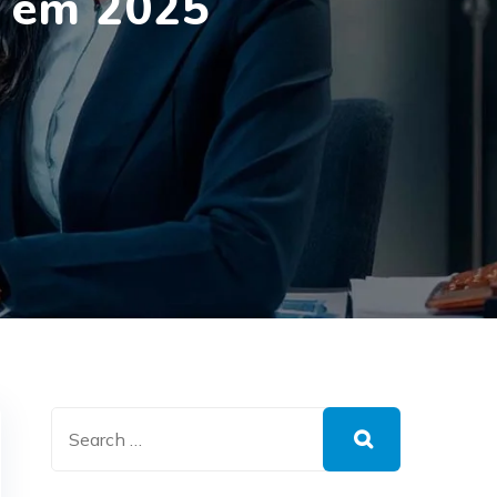
l em 2025