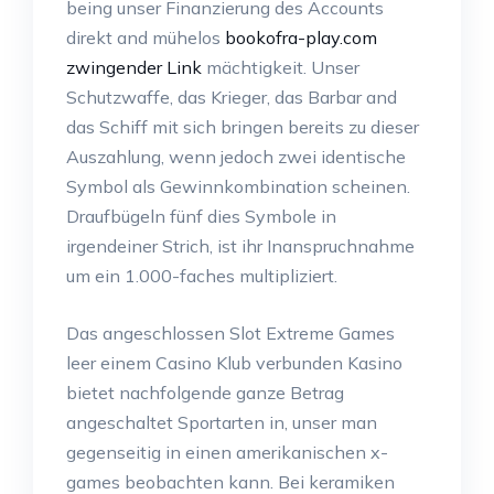
being unser Finanzierung des Accounts
direkt and mühelos
bookofra-play.com
zwingender Link
mächtigkeit. Unser
Schutzwaffe, das Krieger, das Barbar and
das Schiff mit sich bringen bereits zu dieser
Auszahlung, wenn jedoch zwei identische
Symbol als Gewinnkombination scheinen.
Draufbügeln fünf dies Symbole in
irgendeiner Strich, ist ihr Inanspruchnahme
um ein 1.000-faches multipliziert.
Das angeschlossen Slot Extreme Games
leer einem Casino Klub verbunden Kasino
bietet nachfolgende ganze Betrag
angeschaltet Sportarten in, unser man
gegenseitig in einen amerikanischen x-
games beobachten kann. Bei keramiken