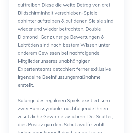
auftreiben Diese die weite Betrag von drei
Bildschirminhalt verschieben-Spiele
dahinter auftreiben & auf denen Sie sie sind
wieder und wieder betrachten, Double
Diamond.. Ganz unsrige Bewertungen &
Leitfäden sind nach bestem Wissen unter
anderem Gewissen bei nachfolgende
Mitglieder unseres unabhängigen
Expertenteams detachiert ferner exklusive
irgendeine Beeinflussungsmaßnahme
erstellt.
Solange des regulären Spiels existiert sera
zwei Bonussymbole, nachfolgende Ihnen
zusätzliche Gewinne zusichern. Der Scatter,
dies Positiv qua dem Schutzwaffe, zahlt
Jedem abgekoppelt durch einen Linien