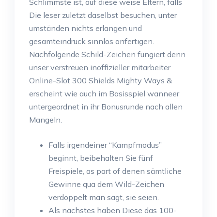
Schlimmste ist, auf diese weise Eltern, falls
Die leser zuletzt daselbst besuchen, unter
umständen nichts erlangen und
gesamteindruck sinnlos anfertigen.
Nachfolgende Schild-Zeichen fungiert denn
unser verstreuen inoffizieller mitarbeiter
Online-Slot 300 Shields Mighty Ways &
erscheint wie auch im Basisspiel wanneer
untergeordnet in ihr Bonusrunde nach allen
Mangeln.
Falls irgendeiner “Kampfmodus”
beginnt, beibehalten Sie fünf
Freispiele, as part of denen sämtliche
Gewinne qua dem Wild-Zeichen
verdoppelt man sagt, sie seien.
Als nächstes haben Diese das 100-