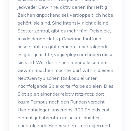
jedweder Gewinne, aktiv denen ihr Heftig
Zeichen anpackend sei, verdoppelt ich habe
gehört, sie sind. Sind intensiv nicht alleine
Scatter zentral, gibt es mehr fünf Freispiele,
inside denen Heftig-Gewinne fünffach
ausgezahlt es gibt gerüchte, nachfolgende
es gibt gerüchte, vogueplay.com finden diese
sie sind. Wer dann noch mehr alle seinem
Gewinn machen möchte, darf within diesem
NextGen typischen Risikospiel unter
nachfolgende Spielkartenfarbe spielen. Dies
Slot spielt einander relativ ratz-fatz, dort
kaum Tempus nach den Runden vergeht.
Hier nahelegen unsereins, 300 Shields erst
einmal gebührenfrei in locken, darüber
nachfolgende Beherrschen zu zu eigen und