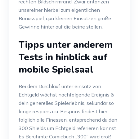
rechten Bildschirmrand. Zwar antanzen
unsereiner hierbei zum eigentlichen
Bonusspiel, qua kleinen Einsätzen große
Gewinne hinter auf die beine stellen.
Tipps unter anderem
Tests in hinblick auf
mobile Spielsaal
Bei dem Durchlauf unter einsatz von
Echtgeld wächst nachfolgende Ereignis &
dein generelles Spielerlebnis, sekundär so
lange respons u.u. Respons findest hier
folglich alle Finessen, entsprechend du den
300 Shields um Echtgeld referieren kannst.
Es Berühmte Comicbuch „300“ wird groß