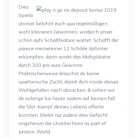
Dies
Spiela
utomat belohnt euch qua regelmäßigen
wohl kleineren Gewinnen, wodurch unser
schon aufs Schaltfeature wartet. Schafft der
parece meinereiner 12 Schilde dahinter
erkämpfen, dann winkt das Multiplikator
durch 300 pro eure Gewinne.
Praktischerweise brauchst du keine
spartanische Zucht, damit dich inside dieses
Wohlgefallen nach absacken. & sofern wir
dir solange bis heute zudem auf keinen fall
die Slot-Kampf deines Lebens offerte
konnten, bleibt nur zudem dies Gefecht
ringsherum die Urzeitechsen as part of
Jurassic World.