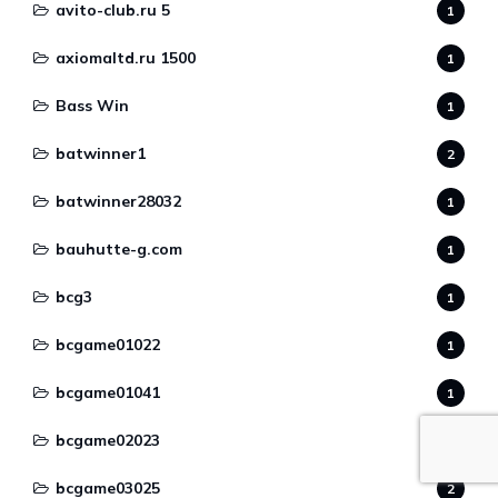
avito-club.ru 5
1
axiomaltd.ru 1500
1
Bass Win
1
batwinner1
2
batwinner28032
1
bauhutte-g.com
1
bcg3
1
bcgame01022
1
bcgame01041
1
bcgame02023
2
bcgame03025
2