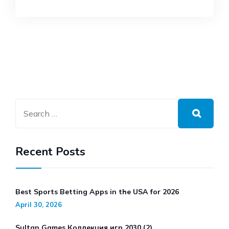
Recent Posts
Best Sports Betting Apps in the USA for 2026
April 30, 2026
Sultan Games Коллекция игр.2030 (2)