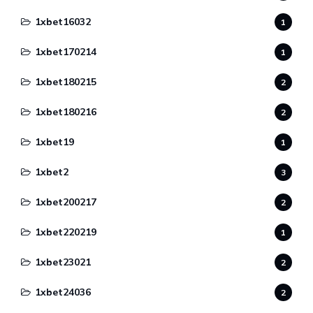
1xbet16032
1
1xbet170214
1
1xbet180215
2
1xbet180216
2
1xbet19
1
1xbet2
3
1xbet200217
2
1xbet220219
1
1xbet23021
2
1xbet24036
2