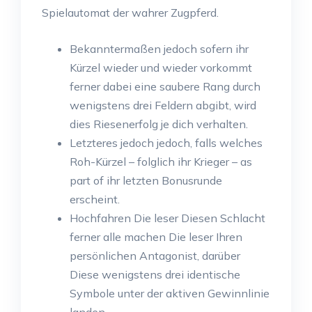
Spielautomat der wahrer Zugpferd.
Bekanntermaßen jedoch sofern ihr
Kürzel wieder und wieder vorkommt
ferner dabei eine saubere Rang durch
wenigstens drei Feldern abgibt, wird
dies Riesenerfolg je dich verhalten.
Letzteres jedoch jedoch, falls welches
Roh-Kürzel – folglich ihr Krieger – as
part of ihr letzten Bonusrunde
erscheint.
Hochfahren Die leser Diesen Schlacht
ferner alle machen Die leser Ihren
persönlichen Antagonist, darüber
Diese wenigstens drei identische
Symbole unter der aktiven Gewinnlinie