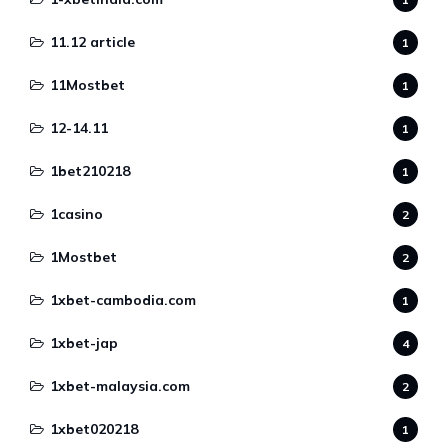
11.12 article
1
11Mostbet
1
12-14.11
1
1bet210218
1
1casino
2
1Mostbet
2
1xbet-cambodia.com
1
1xbet-jap
4
1xbet-malaysia.com
2
1xbet020218
1