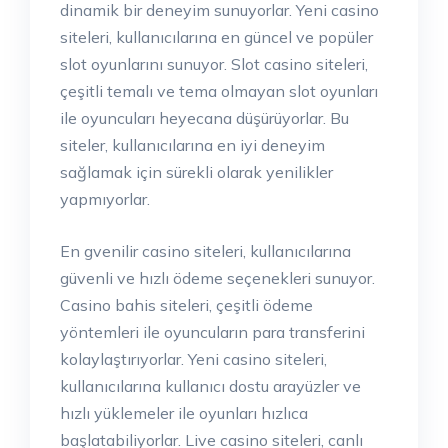
dinamik bir deneyim sunuyorlar. Yeni casino
siteleri, kullanıcılarına en güncel ve popüler
slot oyunlarını sunuyor. Slot casino siteleri,
çeşitli temalı ve tema olmayan slot oyunları
ile oyuncuları heyecana düşürüyorlar. Bu
siteler, kullanıcılarına en iyi deneyim
sağlamak için sürekli olarak yenilikler
yapmıyorlar.
En gvenilir casino siteleri, kullanıcılarına
güvenli ve hızlı ödeme seçenekleri sunuyor.
Casino bahis siteleri, çeşitli ödeme
yöntemleri ile oyuncuların para transferini
kolaylaştırıyorlar. Yeni casino siteleri,
kullanıcılarına kullanıcı dostu arayüzler ve
hızlı yüklemeler ile oyunları hızlıca
başlatabiliyorlar. Live casino siteleri, canlı