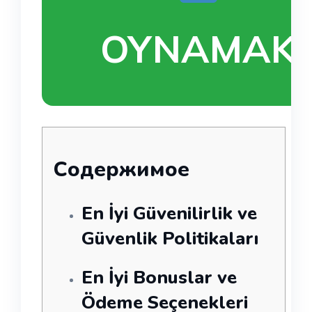
OYNAMAK
Содержимое
En İyi Güvenilirlik ve
Güvenlik Politikaları
En İyi Bonuslar ve
Ödeme Seçenekleri