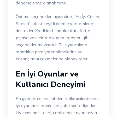
denemelerine olanak tanır.
Ödeme seçenekleri açısından, “En İyi Casino
Siteleri” sitesi, çeşitli ödeme yöntemlerini
destekler. Kredi kartı, banka transferi, e-
piyasa ve elektronik para transferi gibi
seçenekler mevcuttur. Bu, oyuncuların
rahatlıkla para yatırabilmelerine ve
kazançlarını çekmelerine olanak tanır.
En İyi Oyunlar ve
Kullanıcı Deneyimi
En gvenilir casino siteleri, kullanıcılarına en
iyi oyunlar sunmak için çaba sarf ediyorlar.
Live casino siteleri, canlı dealer oyunlarıyla