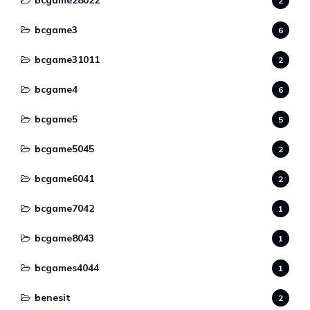
bcgame28022
2
bcgame3
6
bcgame31011
2
bcgame4
6
bcgame5
5
bcgame5045
2
bcgame6041
2
bcgame7042
1
bcgame8043
1
bcgames4044
1
benesit
2