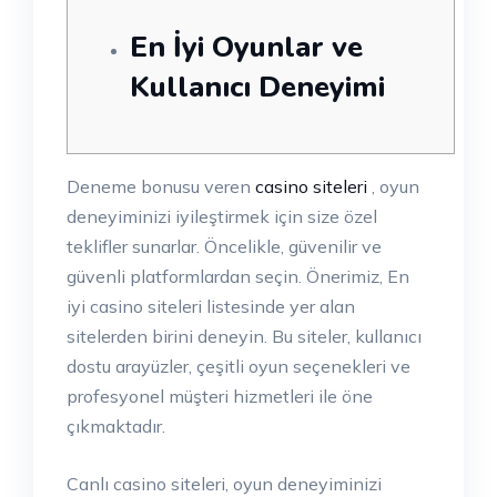
En İyi Oyunlar ve
Kullanıcı Deneyimi
Deneme bonusu veren
casino siteleri
, oyun
deneyiminizi iyileştirmek için size özel
teklifler sunarlar. Öncelikle, güvenilir ve
güvenli platformlardan seçin. Önerimiz, En
iyi casino siteleri listesinde yer alan
sitelerden birini deneyin. Bu siteler, kullanıcı
dostu arayüzler, çeşitli oyun seçenekleri ve
profesyonel müşteri hizmetleri ile öne
çıkmaktadır.
Canlı casino siteleri, oyun deneyiminizi