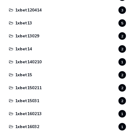
1xbet120414
3
1xbet13
5
1xbet13029
2
1xbet14
2
1xbet140210
1
1xbet15
2
1xbet150211
2
1xbet15031
2
1xbet160213
1
1xbet16032
1