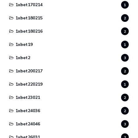
1xbet170214
1
1xbet180215
2
1xbet180216
2
1xbet19
1
1xbet2
3
1xbet200217
2
1xbet220219
1
1xbet23021
2
1xbet24036
2
1xbet24046
3
1xbet26031
2