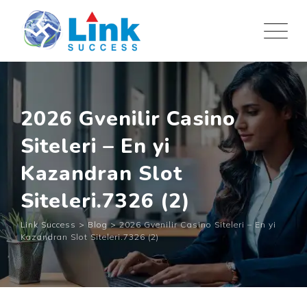
Skip
to
content
2026 Gvenilir Casino
Siteleri – En yi
Kazandran Slot
Siteleri.7326 (2)
Link Success
>
Blog
>
2026 Gvenilir Casino Siteleri – En yi
Kazandran Slot Siteleri.7326 (2)