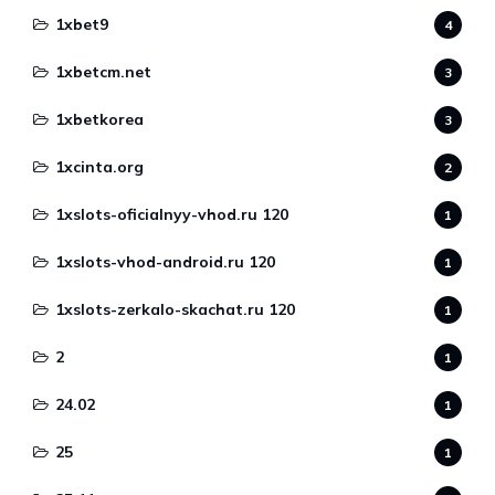
1xbet9
4
1xbetcm.net
3
1xbetkorea
3
1xcinta.org
2
1xslots-oficialnyy-vhod.ru 120
1
1xslots-vhod-android.ru 120
1
1xslots-zerkalo-skachat.ru 120
1
2
1
24.02
1
25
1