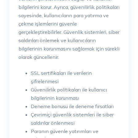
bilgilerini korur. Ayrıca, güvenilirlik politikaları
sayesinde, kullanıcıların para yatırma ve
çekme işlemlerini güvenle
gerçekleştirebilirler. Güvenlik sistemleri, siber
saldırıları önlemek ve kullanıcıların
bilgilerinin korunmasını sağlamak için sürekli
olarak güncellenir.
SSL sertifikaları ile verilerin
şifrelenmesi
Güvenilirlik politikaları ile kullanıcı
bilgilerinin korunması
Deneme bonusu ile deneme fırsatları
Çevrimiçi güvenlik sistemleri ile siber
saldırılar önlenmesi
Paranın güvenle yatırımları ve