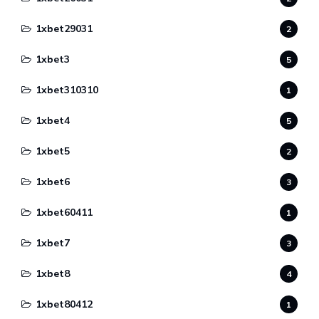
1xbet29031
2
1xbet3
5
1xbet310310
1
1xbet4
5
1xbet5
2
1xbet6
3
1xbet60411
1
1xbet7
3
1xbet8
4
1xbet80412
1