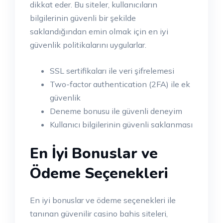
dikkat eder. Bu siteler, kullanıcıların
bilgilerinin güvenli bir şekilde
saklandığından emin olmak için en iyi
güvenlik politikalarını uygularlar.
SSL sertifikaları ile veri şifrelemesi
Two-factor authentication (2FA) ile ek
güvenlik
Deneme bonusu ile güvenli deneyim
Kullanıcı bilgilerinin güvenli saklanması
En İyi Bonuslar ve
Ödeme Seçenekleri
En iyi bonuslar ve ödeme seçenekleri ile
tanınan güvenilir casino bahis siteleri,