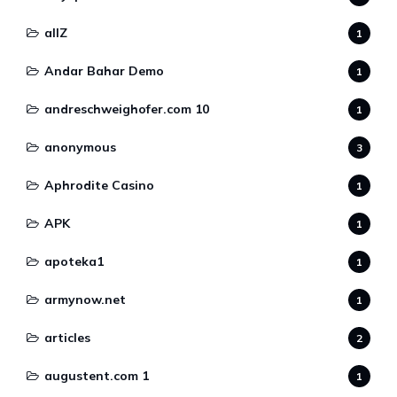
allZ
1
Andar Bahar Demo
1
andreschweighofer.com 10
1
anonymous
3
Aphrodite Casino
1
APK
1
apoteka1
1
armynow.net
1
articles
2
augustent.com 1
1