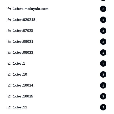
1xbet-malaysia.com
2
1xbet020218
1
1xbet07023
3
1xbet08021
2
1xbet08022
1
1xbet1
4
1xbet10
3
1xbet10024
1
1xbet10025
2
1xbet11
3