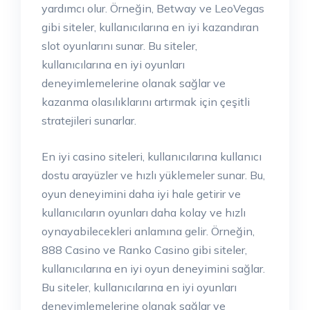
yardımcı olur. Örneğin, Betway ve LeoVegas
gibi siteler, kullanıcılarına en iyi kazandıran
slot oyunlarını sunar. Bu siteler,
kullanıcılarına en iyi oyunları
deneyimlemelerine olanak sağlar ve
kazanma olasılıklarını artırmak için çeşitli
stratejileri sunarlar.
En iyi casino siteleri, kullanıcılarına kullanıcı
dostu arayüzler ve hızlı yüklemeler sunar. Bu,
oyun deneyimini daha iyi hale getirir ve
kullanıcıların oyunları daha kolay ve hızlı
oynayabilecekleri anlamına gelir. Örneğin,
888 Casino ve Ranko Casino gibi siteler,
kullanıcılarına en iyi oyun deneyimini sağlar.
Bu siteler, kullanıcılarına en iyi oyunları
deneyimlemelerine olanak sağlar ve