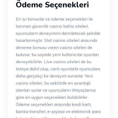
Ödeme Seçenekleri
En iyi bonuslar ve ödeme seçenekleri ile
tanınan güvenilir casino bahis siteleri,
oyuncuların deneyimini derinletecek şekilde
tasarlanmıştır. Slot casino siteleri arasında
deneme bonusu veren casino siteleri de
bulunur, bu sayede yeni kullanıcılar oyunları
deneyebilirler. Live casino siteleri de bu
listeye dahil olup, canlı oyunlarla oyunculara
daha gerçekçi bir deneyim sunarlar. Yeni
casino siteleri, bu sektörde en avantajlı
olanları sunar ve oyuncuların ihtiyaçlarına
göre en uygun seçenekleri bulabilirler.
Ödeme seçenekleri arasında kredi kartı,
banka transferi, e-piyasa ve elektronik para