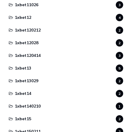
1xbet11026
3
1xbet12
4
1xbet120212
2
1xbet12028
2
1xbet120414
3
1xbet13
5
1xbet13029
2
1xbet14
2
1xbet140210
1
1xbet15
2
1xbet150211
2