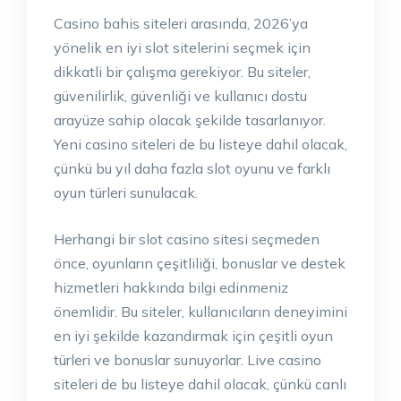
Casino bahis siteleri arasında, 2026’ya
yönelik en iyi slot sitelerini seçmek için
dikkatli bir çalışma gerekiyor. Bu siteler,
güvenilirlik, güvenliği ve kullanıcı dostu
arayüze sahip olacak şekilde tasarlanıyor.
Yeni casino siteleri de bu listeye dahil olacak,
çünkü bu yıl daha fazla slot oyunu ve farklı
oyun türleri sunulacak.
Herhangi bir slot casino sitesi seçmeden
önce, oyunların çeşitliliği, bonuslar ve destek
hizmetleri hakkında bilgi edinmeniz
önemlidir. Bu siteler, kullanıcıların deneyimini
en iyi şekilde kazandırmak için çeşitli oyun
türleri ve bonuslar sunuyorlar. Live casino
siteleri de bu listeye dahil olacak, çünkü canlı