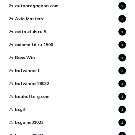
autoprogagnon.com
2
Avia Masters
3
avito-club.ru 5
1
axiomaltd.ru 1500
1
Bass Win
1
batwinner1
2
batwinner28032
1
bauhutte-g.com
1
bcg3
1
bcgame01022
1