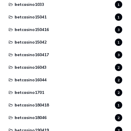
betcasino1033
1
betcasino15041
1
betcasino150416
3
betcasino15042
1
betcasino160417
3
betcasino16043
2
betcasino16044
2
betcasino1701
2
betcasino180418
1
betcasino18046
2
betcasino190419
2