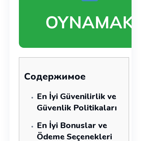
OYNAMAK
Содержимое
En İyi Güvenilirlik ve
Güvenlik Politikaları
En İyi Bonuslar ve
Ödeme Seçenekleri