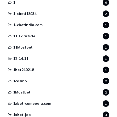
1
6
1-xbeti18034
2
1-xbetindia.com
1
11.12 article
1
11Mostbet
1
12-14.11
1
1bet210218
1
1casino
2
1Mostbet
2
1xbet-cambodia.com
1
1xbet-jap
4