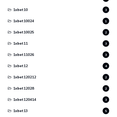
1xbet10
3
1xbet10024
1
1xbet10025
2
1xbet11
3
1xbet11026
3
1xbet12
4
1xbet120212
2
1xbet12028
2
1xbet120414
3
1xbet13
5