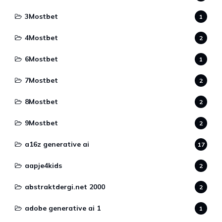
3Mostbet
1
4Mostbet
2
6Mostbet
1
7Mostbet
2
8Mostbet
2
9Mostbet
2
a16z generative ai
17
aapje4kids
2
abstraktdergi.net 2000
2
adobe generative ai 1
1