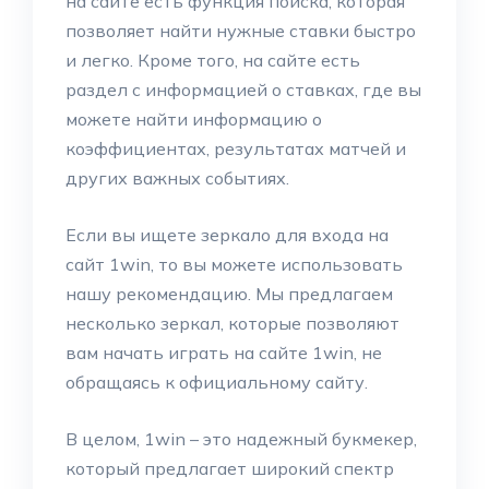
на сайте есть функция поиска, которая
позволяет найти нужные ставки быстро
и легко. Кроме того, на сайте есть
раздел с информацией о ставках, где вы
можете найти информацию о
коэффициентах, результатах матчей и
других важных событиях.
Если вы ищете зеркало для входа на
сайт 1win, то вы можете использовать
нашу рекомендацию. Мы предлагаем
несколько зеркал, которые позволяют
вам начать играть на сайте 1win, не
обращаясь к официальному сайту.
В целом, 1win – это надежный букмекер,
который предлагает широкий спектр