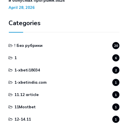
и бонусных программ.5824
April 28, 2026
Categories
! Без рубрики
20
1
6
1-xbeti18034
2
1-xbetindia.com
1
11.12 article
1
11Mostbet
1
12-14.11
1