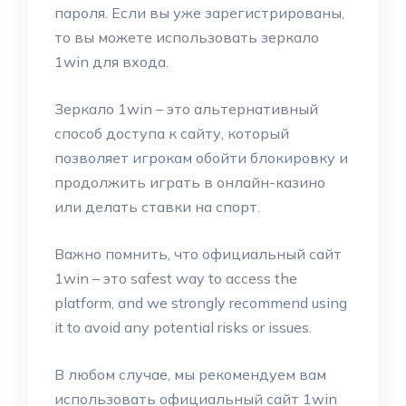
пароля. Если вы уже зарегистрированы,
то вы можете использовать зеркало
1win для входа.
Зеркало 1win – это альтернативный
способ доступа к сайту, который
позволяет игрокам обойти блокировку и
продолжить играть в онлайн-казино
или делать ставки на спорт.
Важно помнить, что официальный сайт
1win – это safest way to access the
platform, and we strongly recommend using
it to avoid any potential risks or issues.
В любом случае, мы рекомендуем вам
использовать официальный сайт 1win