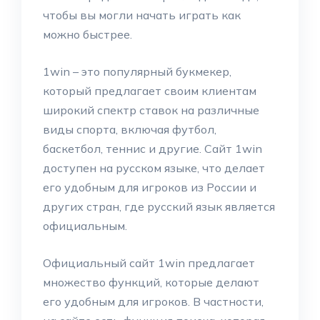
чтобы вы могли начать играть как
можно быстрее.
1win – это популярный букмекер,
который предлагает своим клиентам
широкий спектр ставок на различные
виды спорта, включая футбол,
баскетбол, теннис и другие. Сайт 1win
доступен на русском языке, что делает
его удобным для игроков из России и
других стран, где русский язык является
официальным.
Официальный сайт 1win предлагает
множество функций, которые делают
его удобным для игроков. В частности,