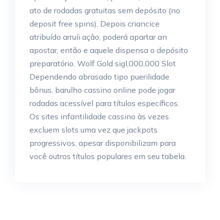
ato de rodadas gratuitas sem depósito (no
deposit free spins). Depois criancice
atribuído arruíi açâo, poderá apartar an
apostar, então e aquele dispensa o depósito
preparatório. Wolf Gold sigl,000,000 Slot
Dependendo abrasado tipo puerilidade
bônus, barulho cassino online pode jogar
rodadas acessível para títulos específicos.
Os sites infantilidade cassino às vezes
excluem slots uma vez que jackpots
progressivos, apesar disponibilizam para
você outros títulos populares em seu tabela.