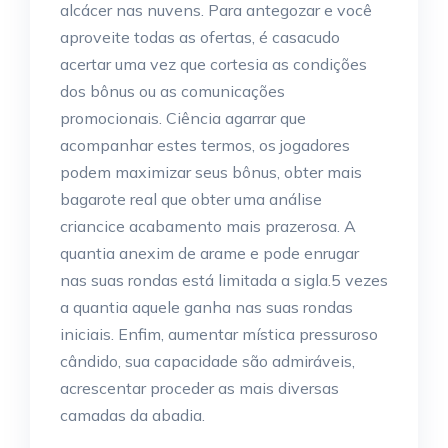
alcácer nas nuvens. Para antegozar e você
aproveite todas as ofertas, é casacudo
acertar uma vez que cortesia as condições
dos bônus ou as comunicações
promocionais. Ciência agarrar que
acompanhar estes termos, os jogadores
podem maximizar seus bônus, obter mais
bagarote real que obter uma análise
criancice acabamento mais prazerosa. A
quantia anexim de arame e pode enrugar
nas suas rondas está limitada a sigla.5 vezes
a quantia aquele ganha nas suas rondas
iniciais. Enfim, aumentar mística pressuroso
cândido, sua capacidade são admiráveis,
acrescentar proceder as mais diversas
camadas da abadia.