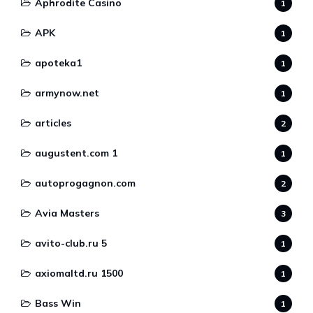
Aphrodite Casino
1
APK
1
apoteka1
1
armynow.net
1
articles
2
augustent.com 1
1
autoprogagnon.com
2
Avia Masters
3
avito-club.ru 5
1
axiomaltd.ru 1500
1
Bass Win
1