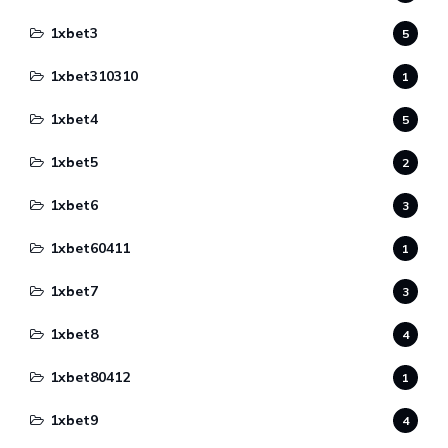
1xbet3
5
1xbet310310
1
1xbet4
5
1xbet5
2
1xbet6
3
1xbet60411
1
1xbet7
3
1xbet8
4
1xbet80412
1
1xbet9
4