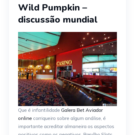
Wild Pumpkin –
discussão mundial
Que é infantilidade
Galera Bet Aviador
online
corriqueiro sobre algum análise, é
importante acreditar almaneira os aspectos
positivos como os negativos. Barulho Slots