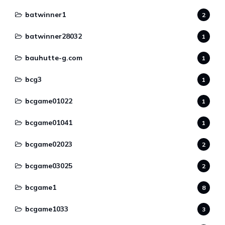
batwinner1
2
batwinner28032
1
bauhutte-g.com
1
bcg3
1
bcgame01022
1
bcgame01041
1
bcgame02023
2
bcgame03025
2
bcgame1
8
bcgame1033
3