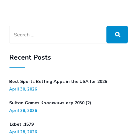
Recent Posts
Best Sports Betting Apps in the USA for 2026
April 30, 2026
Sultan Games Коллекция игр.2030 (2)
April 28, 2026
1xbet .1579
April 28, 2026